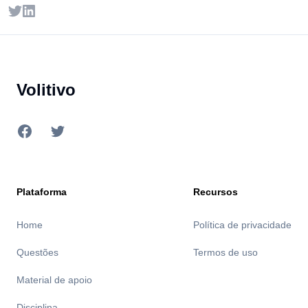
Twitter
LinkedIn
Footer
Volitivo
Facebook
Twitter
Plataforma
Recursos
Home
Política de privacidade
Questões
Termos de uso
Material de apoio
Disciplina