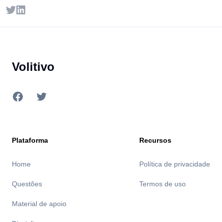
Twitter
LinkedIn
Footer
Volitivo
Facebook
Twitter
Plataforma
Recursos
Home
Política de privacidade
Questões
Termos de uso
Material de apoio