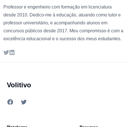
Professor e engenheiro com formação em licenciatura
desde 2010. Dedico-me à educação, atuando como tutor e
professor universitário, e acompanhando alunos em
concursos públicos desde 2017. Meu compromisso é com a
excelência educacional e o sucesso dos meus estudantes.
Twitter
LinkedIn
Footer
Volitivo
Facebook
Twitter