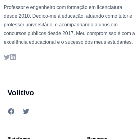
Professor e engenheiro com formação em licenciatura
desde 2010. Dedico-me à educação, atuando como tutor e
professor universitário, e acompanhando alunos em
concursos públicos desde 2017. Meu compromisso é com a
excelência educacional e o sucesso dos meus estudantes.
Twitter
LinkedIn
Footer
Volitivo
Facebook
Twitter
Plataforma
Recursos