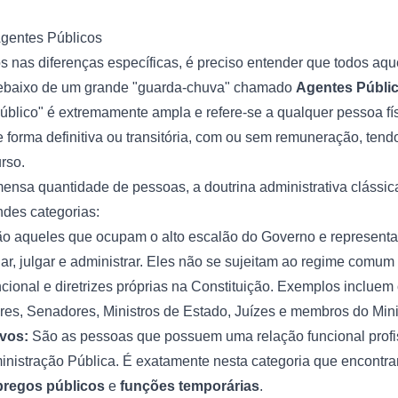
gentes Públicos
 nas diferenças específicas, é preciso entender que todos aq
debaixo de um grande "guarda-chuva" chamado
Agentes Públi
úblico" é extremamente ampla e refere-se a qualquer pessoa f
e forma definitiva ou transitória, com ou sem remuneração, tend
rso.
mensa quantidade de pessoas, a doutrina administrativa clássic
ndes categorias:
o aqueles que ocupam o alto escalão do Governo e representa
ar, julgar e administrar. Eles não se sujeitam ao regime comum 
ional e diretrizes próprias na Constituição. Exemplos incluem
es, Senadores, Ministros de Estado, Juízes e membros do Minis
vos:
São as pessoas que possuem uma relação funcional profis
inistração Pública. É exatamente nesta categoria que encontr
regos públicos
e
funções temporárias
.