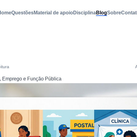
Home
Questões
Material de apoio
Disciplina
Blog
Sobre
Contat
eitura
o, Emprego e Função Pública