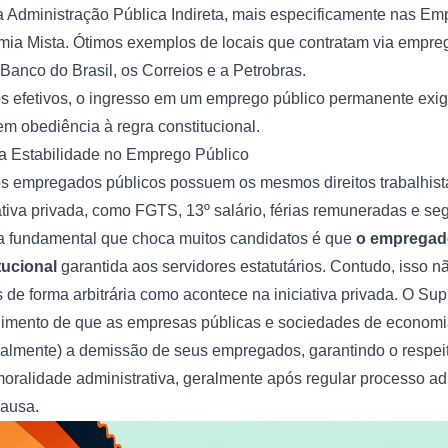
Administração Pública Indireta, mais especificamente nas Em
a Mista. Ótimos exemplos de locais que contratam via empreg
Banco do Brasil, os Correios e a Petrobras.
 efetivos, o ingresso em um emprego público permanente exig
m obediência à regra constitucional.
da Estabilidade no Emprego Público
 os empregados públicos possuem os mesmos direitos trabalhist
iativa privada, como FGTS, 13º salário, férias remuneradas e s
ça fundamental que choca muitos candidatos é que
o empregad
tucional
garantida aos servidores estatutários. Contudo, isso nã
 de forma arbitrária como acontece na iniciativa privada. O Su
dimento de que as empresas públicas e sociedades de economi
rmalmente) a demissão de seus empregados, garantindo o respeit
oralidade administrativa, geralmente após regular processo adm
causa.