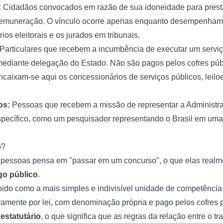
:
Cidadãos convocados em razão de sua idoneidade para prestar
remuneração. O vínculo ocorre apenas enquanto desempenham 
ios eleitorais e os jurados em tribunais.
Particulares que recebem a incumbência de executar um serviç
, mediante delegação do Estado. Não são pagos pelos cofres púb
Encaixam-se aqui os concessionários de serviços públicos, leiloe
os:
Pessoas que recebem a missão de representar a Administr
specífico, como um pesquisador representando o Brasil em um
o?
 pessoas pensa em "passar em um concurso", o que elas realm
go público
.
inido como a mais simples e indivisível unidade de competênci
ivamente por lei, com denominação própria e pago pelos cofres p
estatutário
, o que significa que as regras da relação entre o t