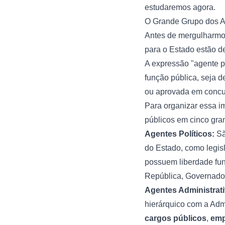
estudaremos agora.
O Grande Grupo dos A
Antes de mergulharmos
para o Estado estão 
A expressão "agente p
função pública, seja d
ou aprovada em concu
Para organizar essa i
públicos em cinco gra
Agentes Políticos:
Sã
do Estado, como legisl
possuem liberdade func
República, Governador
Agentes Administrati
hierárquico com a Adm
cargos públicos
,
emp