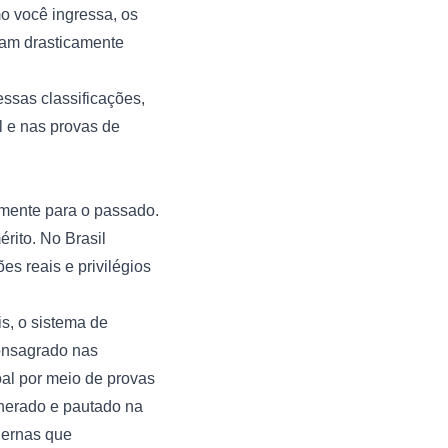
mo você ingressa, os
riam drasticamente
ssas classificações,
al e nas provas de
mente para o passado.
rito. No Brasil
s reais e privilégios
s, o sistema de
consagrado nas
oal por meio de provas
unerado e pautado na
dernas que