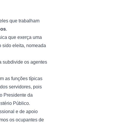
ueles que trabalham
cos
.
ísica que exerça uma
o sido eleita, nomeada
a subdivide os agentes
m as funções típicas
dos servidores, pois
 o Presidente da
tério Público.
sional e de apoio
amos os ocupantes de