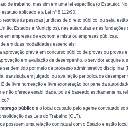
to de trabalho, mas sim em uma lei específica (o Estatuto). No
 estatuto aplicado é a Lei nº 8.112/90.
 restritos às pessoas jurídicas de direito público, ou seja, estã
União, Estados e Municípios), nas autarquias e nas fundações d
cos em empresas de economia mista ou empresas públicas.
vide em duas modalidades essenciais:
a aprovação prévia em concurso público de provas ou provas e t
e aprovação em avaliação de desempenho, o servidor adquire a
ode ser demitido por meio de processo administrativo disciplina
ial transitada em julgado, ou avaliação periódica de desempenho
É de livre nomeação e livre exoneração por parte da autorida
 e não oferece estabilidade, pois é baseado estritamente na re
ico?
emprego público
é o local ocupado pelo agente contratado so
Consolidação das Leis do Trabalho (CLT).
s possuem uma relação contratual com o Estado e estão loca