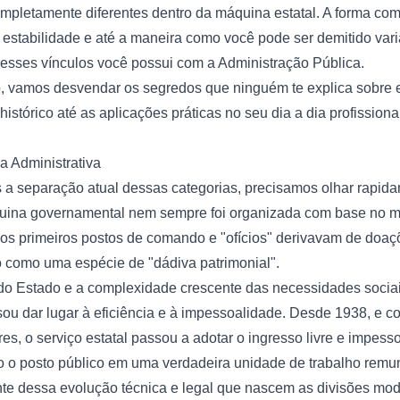
ompletamente diferentes dentro da máquina estatal. A forma co
 a estabilidade e até a maneira como você pode ser demitido va
sses vínculos você possui com a Administração Pública.
o, vamos desvendar os segredos que ninguém te explica sobre e
histórico até as aplicações práticas no seu dia a dia profission
 Administrativa
 separação atual dessas categorias, precisamos olhar rapida
uina governamental nem sempre foi organizada com base no mé
os primeiros postos de comando e "ofícios" derivavam de doaçõe
 como uma espécie de "dádiva patrimonial".
 Estado e a complexidade crescente das necessidades sociai
ou dar lugar à eficiência e à impessoalidade. Desde 1938, e 
res, o serviço estatal passou a adotar o ingresso livre e impess
ndo o posto público em uma verdadeira unidade de trabalho rem
nte dessa evolução técnica e legal que nascem as divisões mo