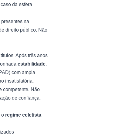
 caso da esfera
o presentes na
e direito público. Não
ítulos. Após três anos
 sonhada
estabilidade
.
r (PAD) com ampla
 insatisfatória.
de competente. Não
lação de confiança.
b o
regime celetista
,
lizados