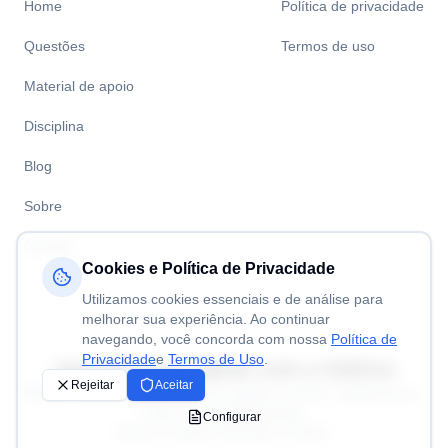
Home
Política de privacidade
Questões
Termos de uso
Material de apoio
Disciplina
Blog
Sobre
Contato
Cookies e Política de Privacidade
Utilizamos cookies essenciais e de análise para
melhorar sua experiência. Ao continuar
navegando, você concorda com nossa
Política de
Privacidade
e
Termos de Uso
.
Aprenda mais rápido com a
Volitivo
Rejeitar
Aceitar
Resolva questões de concursos públicos, enem, vestibulares e
muito mais gratuitamente.
Configurar
©Todos os direitos reservados a Volitivo.