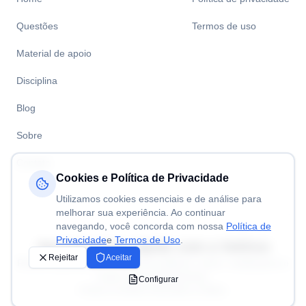
Questões
Termos de uso
Material de apoio
Disciplina
Blog
Sobre
Contato
Cookies e Política de Privacidade
Utilizamos cookies essenciais e de análise para
melhorar sua experiência. Ao continuar
navegando, você concorda com nossa
Política de
Privacidade
e
Termos de Uso
.
Aprenda mais rápido com a
Volitivo
Rejeitar
Aceitar
Resolva questões de concursos públicos, enem, vestibulares e
muito mais gratuitamente.
Configurar
©Todos os direitos reservados a Volitivo.