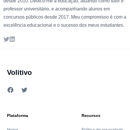
desde 2010. Dedico-me à educação, atuando como tutor e
professor universitário, e acompanhando alunos em
concursos públicos desde 2017. Meu compromisso é com a
excelência educacional e o sucesso dos meus estudantes.
Twitter
LinkedIn
Footer
Volitivo
Facebook
Twitter
Plataforma
Recursos
Home
Política de privacidade