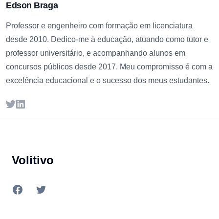
Edson Braga
Professor e engenheiro com formação em licenciatura
desde 2010. Dedico-me à educação, atuando como tutor e
professor universitário, e acompanhando alunos em
concursos públicos desde 2017. Meu compromisso é com a
excelência educacional e o sucesso dos meus estudantes.
Twitter
LinkedIn
Footer
Volitivo
Facebook
Twitter