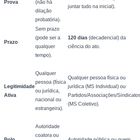
Prova
(não há
juntar tudo na inicial).
dilação
probatória).
Sem prazo
(pode ser a
120 dias
(decadencial) da
Prazo
qualquer
ciência do ato.
tempo).
Qualquer
Qualquer pessoa física ou
pessoa (física
Legitimidade
jurídica (MS Individual) ou
ou jurídica,
Ativa
Partidos/Associações/Sindicato
nacional ou
(MS Coletivo).
estrangeira).
Autoridade
coatora ou
Polo
Autoridade pública ou quem