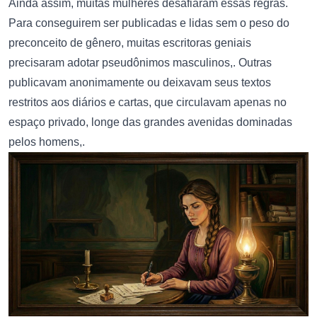
Ainda assim, muitas mulheres desafiaram essas regras.
Para conseguirem ser publicadas e lidas sem o peso do
preconceito de gênero, muitas escritoras geniais
precisaram adotar pseudônimos masculinos,. Outras
publicavam anonimamente ou deixavam seus textos
restritos aos diários e cartas, que circulavam apenas no
espaço privado, longe das grandes avenidas dominadas
pelos homens,.