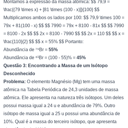
Montamos a expressão da massa atômica: $$ 79,9 =
\frac{(79 \times x) + [81 \times (100 - x)]}{100} $$
Multiplicamos ambos os lados por 100: $$ 79,9 \times 100 =
79x + 81(100 - x) $$ $$ 7990 = 79x + 8100 - 81x $$ $$ 7990
= 8100 - 2x $$ $$ 2x = 8100 - 7990 $$ $$ 2x = 110 $$ $$ x =
\frac{110}{2} $$ $$ x = 55% $$ Portanto:
Abundância de ⁷⁹Br =
55%
Abundância de ⁸¹Br = (100 - 55)% =
45%
Questão 3: Encontrando a Massa de um Isótopo
Desconhecido
Problema:
O elemento Magnésio (Mg) tem uma massa
atômica na Tabela Periódica de 24,3 unidades de massa
atômica. Ele apresenta na natureza três isótopos. Um deles
possui massa igual a 24 u e abundância de 79%. Outro
isótopo de massa igual a 25 u possui uma abundância de
10%. Qual é a massa do terceiro isótopo, que apresenta