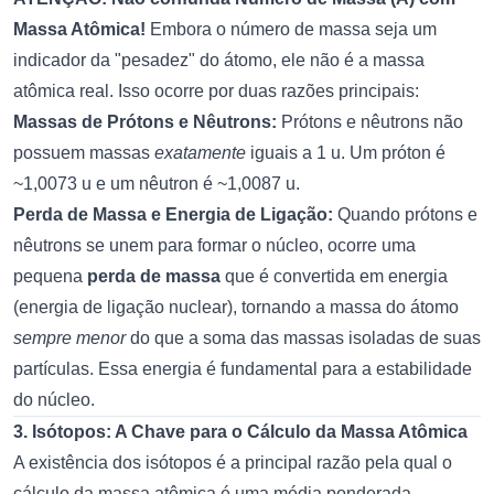
Massa Atômica!
Embora o número de massa seja um
indicador da "pesadez" do átomo, ele não é a massa
atômica real. Isso ocorre por duas razões principais:
Massas de Prótons e Nêutrons:
Prótons e nêutrons não
possuem massas
exatamente
iguais a 1 u. Um próton é
~1,0073 u e um nêutron é ~1,0087 u.
Perda de Massa e Energia de Ligação:
Quando prótons e
nêutrons se unem para formar o núcleo, ocorre uma
pequena
perda de massa
que é convertida em energia
(energia de ligação nuclear), tornando a massa do átomo
sempre menor
do que a soma das massas isoladas de suas
partículas. Essa energia é fundamental para a estabilidade
do núcleo.
3. Isótopos: A Chave para o Cálculo da Massa Atômica
A existência dos isótopos é a principal razão pela qual o
cálculo da massa atômica é uma média ponderada.