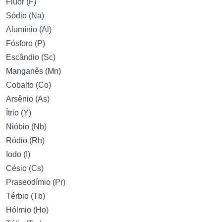
Flúor (F)
Sódio (Na)
Alumínio (Al)
Fósforo (P)
Escândio (Sc)
Manganês (Mn)
Cobalto (Co)
Arsênio (As)
Ítrio (Y)
Nióbio (Nb)
Ródio (Rh)
Iodo (I)
Césio (Cs)
Praseodímio (Pr)
Térbio (Tb)
Hólmio (Ho)