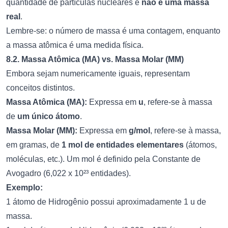
quantidade de partículas nucleares e
não é uma massa
real
.
Lembre-se: o número de massa é uma contagem, enquanto
a massa atômica é uma medida física.
8.2. Massa Atômica (MA) vs. Massa Molar (MM)
Embora sejam numericamente iguais, representam
conceitos distintos.
Massa Atômica (MA):
Expressa em
u
, refere-se à massa
de
um único átomo
.
Massa Molar (MM):
Expressa em
g/mol
, refere-se à massa,
em gramas, de
1 mol de entidades elementares
(átomos,
moléculas, etc.). Um mol é definido pela Constante de
Avogadro (6,022 x 10²³ entidades).
Exemplo:
1 átomo de Hidrogênio possui aproximadamente 1 u de
massa.