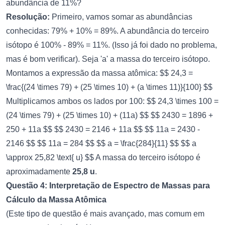
abundância de 11%?
Resolução:
Primeiro, vamos somar as abundâncias
conhecidas: 79% + 10% = 89%. A abundância do terceiro
isótopo é 100% - 89% = 11%. (Isso já foi dado no problema,
mas é bom verificar). Seja 'a' a massa do terceiro isótopo.
Montamos a expressão da massa atômica: $$ 24,3 =
\frac{(24 \times 79) + (25 \times 10) + (a \times 11)}{100} $$
Multiplicamos ambos os lados por 100: $$ 24,3 \times 100 =
(24 \times 79) + (25 \times 10) + (11a) $$ $$ 2430 = 1896 +
250 + 11a $$ $$ 2430 = 2146 + 11a $$ $$ 11a = 2430 -
2146 $$ $$ 11a = 284 $$ $$ a = \frac{284}{11} $$ $$ a
\approx 25,82 \text{ u} $$ A massa do terceiro isótopo é
aproximadamente
25,8 u
.
Questão 4: Interpretação de Espectro de Massas para
Cálculo da Massa Atômica
(Este tipo de questão é mais avançado, mas comum em