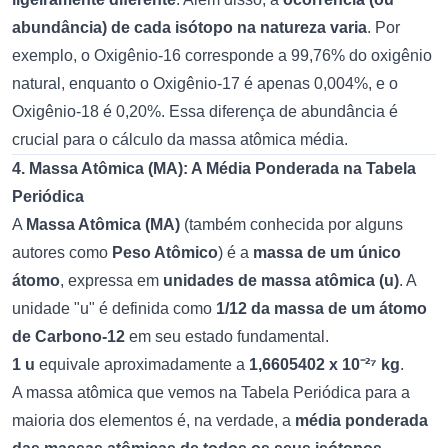
abundância) de cada isótopo na natureza varia
. Por
exemplo, o Oxigênio-16 corresponde a 99,76% do oxigênio
natural, enquanto o Oxigênio-17 é apenas 0,004%, e o
Oxigênio-18 é 0,20%. Essa diferença de abundância é
crucial para o cálculo da massa atômica média.
4. Massa Atômica (MA): A Média Ponderada na Tabela
Periódica
A
Massa Atômica (MA)
(também conhecida por alguns
autores como
Peso Atômico
) é a
massa de um único
átomo
, expressa em
unidades de massa atômica (u)
. A
unidade "u" é definida como
1/12 da massa de um átomo
de Carbono-12
em seu estado fundamental.
1 u
equivale aproximadamente a
1,6605402 x 10⁻²⁷ kg
.
A massa atômica que vemos na Tabela Periódica para a
maioria dos elementos é, na verdade, a
média ponderada