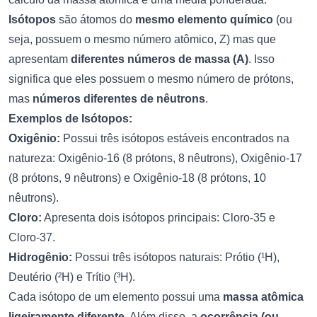
Isótopos
são átomos do
mesmo elemento químico
(ou
seja, possuem o mesmo número atômico, Z) mas que
apresentam
diferentes números de massa (A)
. Isso
significa que eles possuem o mesmo número de prótons,
mas
números diferentes de nêutrons
.
Exemplos de Isótopos:
Oxigênio:
Possui três isótopos estáveis encontrados na
natureza: Oxigênio-16 (8 prótons, 8 nêutrons), Oxigênio-17
(8 prótons, 9 nêutrons) e Oxigênio-18 (8 prótons, 10
nêutrons).
Cloro:
Apresenta dois isótopos principais: Cloro-35 e
Cloro-37.
Hidrogênio:
Possui três isótopos naturais: Prótio (¹H),
Deutério (²H) e Trítio (³H).
Cada isótopo de um elemento possui uma
massa atômica
ligeiramente diferente
. Além disso, a
ocorrência (ou