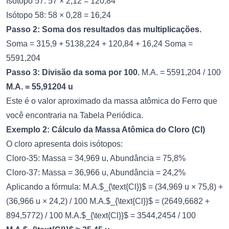
Isótopo 57: 57 × 2,12 = 120,84
Isótopo 58: 58 × 0,28 = 16,24
Passo 2: Soma dos resultados das multiplicações.
Soma = 315,9 + 5138,224 + 120,84 + 16,24 Soma =
5591,204
Passo 3: Divisão da soma por 100.
M.A. = 5591,204 / 100
M.A. = 55,91204 u
Este é o valor aproximado da massa atômica do Ferro que
você encontraria na Tabela Periódica.
Exemplo 2: Cálculo da Massa Atômica do Cloro (Cl)
O cloro apresenta dois isótopos:
Cloro-35: Massa = 34,969 u, Abundância = 75,8%
Cloro-37: Massa = 36,966 u, Abundância = 24,2%
Aplicando a fórmula: M.A.$_{\text{Cl}}$ = (34,969 u × 75,8) +
(36,966 u × 24,2) / 100 M.A.$_{\text{Cl}}$ = (2649,6682 +
894,5772) / 100 M.A.$_{\text{Cl}}$ = 3544,2454 / 100