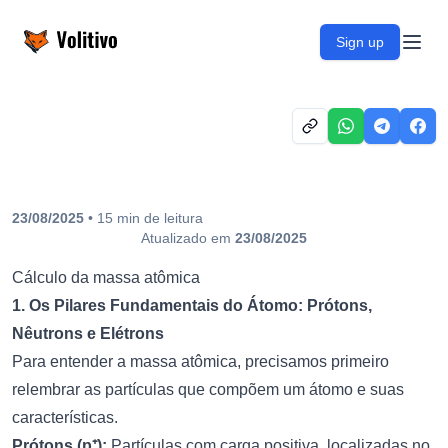
Volitivo
Sign up
Open
23/08/2025
•
15
min
de leitura
Atualizado em
23/08/2025
Cálculo da massa atômica
1. Os Pilares Fundamentais do Átomo: Prótons,
Nêutrons e Elétrons
Para entender a massa atômica, precisamos primeiro
relembrar as partículas que compõem um átomo e suas
características.
Prótons (p⁺):
Partículas com carga positiva, localizadas no