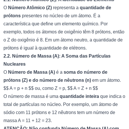
O
Número Atômico (Z)
representa a
quantidade de
prótons
presentes no núcleo de um átomo. É a
característica que define um elemento químico. Por
exemplo, todos os átomos de oxigênio têm 8 prótons, então
o Z do oxigênio é 8. Em um átomo neutro, a quantidade de
prótons é igual à quantidade de elétrons.
2.2. Número de Massa (A): A Soma das Partículas
Nucleares
O
Número de Massa (A)
é a
soma do número de
prótons (Z) e do número de nêutrons (n)
em um átomo.
$$ A = p + n $$ ou, como Z = p, $$ A = Z + n $$
O número de massa é uma
quantidade inteira
que indica o
total de partículas no núcleo. Por exemplo, um átomo de
sódio com 11 prótons e 12 nêutrons tem um número de
massa A = 11 + 12 = 23.
ATENÇÃO: Não confunda Número de Massa (A) com