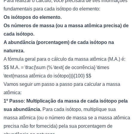
Para realizar o cálculo, você precisará de três informações
fundamentais para cada isótopo do elemento:
Os isótopos do elemento.
Os números de massa (ou a massa atômica precisa) de
cada isótopo.
A abundância (porcentagem) de cada isótopo na
natureza.
A fórmula geral para o cálculo da massa atômica (M.A.) é:
$$ M.A. = \frac{\sum (% \text{ de ocorrência} \times
\text{massa atômica do isótopo})}{100} $$
Vamos seguir um passo a passo para calcular a massa
atômica:
1º Passo: Multiplicação da massa de cada isótopo pela
sua abundância.
Para cada isótopo, multiplique sua
massa atômica (ou o número de massa se a massa atômica
precisa não for fornecida) pela sua porcentagem de