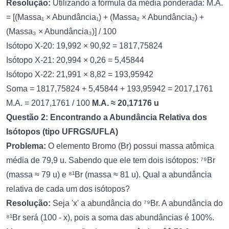
Resolução:
Utilizando a fórmula da média ponderada: M.A.
= [(Massa₁ × Abundância₁) + (Massa₂ × Abundância₂) +
(Massa₃ × Abundância₃)] / 100
Isótopo X-20: 19,992 × 90,92 = 1817,75824
Isótopo X-21: 20,994 × 0,26 = 5,45844
Isótopo X-22: 21,991 × 8,82 = 193,95942
Soma = 1817,75824 + 5,45844 + 193,95942 = 2017,1761
M.A. = 2017,1761 / 100
M.A. ≈ 20,17176 u
Questão 2: Encontrando a Abundância Relativa dos
Isótopos (tipo UFRGS/UFLA)
Problema:
O elemento Bromo (Br) possui massa atômica
média de 79,9 u. Sabendo que ele tem dois isótopos: ⁷⁹Br
(massa ≈ 79 u) e ⁸¹Br (massa ≈ 81 u). Qual a abundância
relativa de cada um dos isótopos?
Resolução:
Seja 'x' a abundância do ⁷⁹Br. A abundância do
⁸¹Br será (100 - x), pois a soma das abundâncias é 100%.