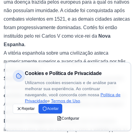
uma doença trazida pelos europeus para a qual os nativos
não possuíam imunidade. A cidade foi conquistada após
combates violentos em 1521, e as demais cidades astecas
foram progressivamente dominadas. Cortés foi então
instituído pelo rei Carlos V como vice-rei da
Nova
Espanha
.
A vitória espanhola sobre uma civilização asteca
numericamente superior e avançada é explicada por três
razões principais:
Cookies e Política de Privacidade
Superioridade Armamentista
: Os espanhóis possuíam
Utilizamos cookies essenciais e de análise para
armamentos significativamente superiores, incluindo
melhorar sua experiência. Ao continuar
navegando, você concorda com nossa
Política de
canhões, balestras (bestas) e cavalos
(inexistentes na
Privacidade
e
Termos de Uso
.
América pré-colombiana), que conferiam uma vantagem
Rejeitar
Aceitar
bélica esmagadora.
Configurar
Doenças Contagiosas
: O contato com os europeus
introduziu uma série de doenças (como a
varíola
) para as