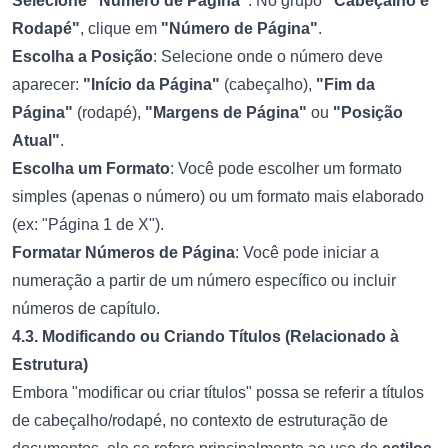
Selecione "Número de Página"
: No grupo
"Cabeçalho e
Rodapé"
, clique em
"Número de Página"
.
Escolha a Posição
: Selecione onde o número deve
aparecer:
"Início da Página"
(cabeçalho),
"Fim da
Página"
(rodapé),
"Margens de Página"
ou
"Posição
Atual"
.
Escolha um Formato
: Você pode escolher um formato
simples (apenas o número) ou um formato mais elaborado
(ex: "Página 1 de X").
Formatar Números de Página
: Você pode iniciar a
numeração a partir de um número específico ou incluir
números de capítulo.
4.3. Modificando ou Criando Títulos (Relacionado à
Estrutura)
Embora "modificar ou criar títulos" possa se referir a títulos
de cabeçalho/rodapé, no contexto de estruturação de