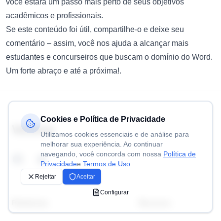
você estará um passo mais perto de seus objetivos
acadêmicos e profissionais.
Se este conteúdo foi útil, compartilhe-o e deixe seu
comentário – assim, você nos ajuda a alcançar mais
estudantes e concurseiros que buscam o domínio do Word.
Um forte abraço e até a próxima!.
Footer
Cookies e Política de Privacidade
Volitivo
Utilizamos cookies essenciais e de análise para
melhorar sua experiência. Ao continuar
navegando, você concorda com nossa
Política de
Facebook
Twitter
Privacidade
e
Termos de Uso
.
Rejeitar
Aceitar
Configurar
Plataforma
Recursos