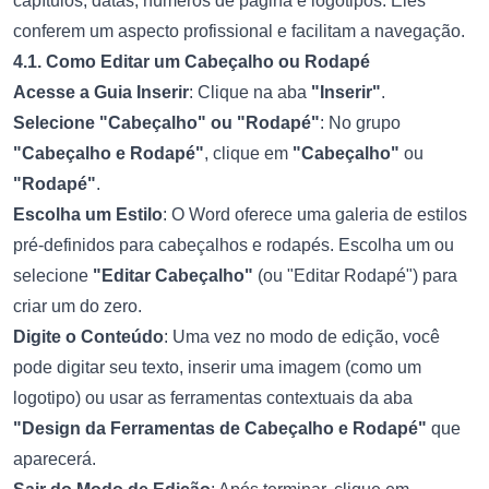
capítulos, datas, números de página e logotipos. Eles
conferem um aspecto profissional e facilitam a navegação.
4.1. Como Editar um Cabeçalho ou Rodapé
Acesse a Guia Inserir
: Clique na aba
"Inserir"
.
Selecione "Cabeçalho" ou "Rodapé"
: No grupo
"Cabeçalho e Rodapé"
, clique em
"Cabeçalho"
ou
"Rodapé"
.
Escolha um Estilo
: O Word oferece uma galeria de estilos
pré-definidos para cabeçalhos e rodapés. Escolha um ou
selecione
"Editar Cabeçalho"
(ou "Editar Rodapé") para
criar um do zero.
Digite o Conteúdo
: Uma vez no modo de edição, você
pode digitar seu texto, inserir uma imagem (como um
logotipo) ou usar as ferramentas contextuais da aba
"Design da Ferramentas de Cabeçalho e Rodapé"
que
aparecerá.