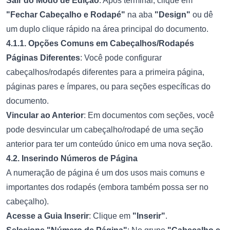
Sair do Modo de Edição
: Após terminar, clique em
"Fechar Cabeçalho e Rodapé"
na aba
"Design"
ou dê
um duplo clique rápido na área principal do documento.
4.1.1. Opções Comuns em Cabeçalhos/Rodapés
Páginas Diferentes
: Você pode configurar
cabeçalhos/rodapés diferentes para a primeira página,
páginas pares e ímpares, ou para seções específicas do
documento.
Vincular ao Anterior
: Em documentos com seções, você
pode desvincular um cabeçalho/rodapé de uma seção
anterior para ter um conteúdo único em uma nova seção.
4.2. Inserindo Números de Página
A numeração de página é um dos usos mais comuns e
importantes dos rodapés (embora também possa ser no
cabeçalho).
Acesse a Guia Inserir
: Clique em
"Inserir"
.