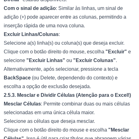
Com o sinal de adição
: Similar às linhas, um sinal de
adição (+) pode aparecer entre as colunas, permitindo a
inserção rápida de uma nova coluna.
Excluir Linhas/Colunas
:
Selecione a(s) linha(s) ou coluna(s) que deseja excluir.
Clique com o botão direito do mouse, escolha
"Excluir"
e
selecione
"Excluir Linhas"
ou
"Excluir Colunas"
.
Alternativamente, após selecionar, pressione a tecla
BackSpace
(ou Delete, dependendo do contexto) e
escolha a opção de exclusão desejada.
2.5.3. Mesclar e Dividir Células (Atenção para o Excel!)
Mesclar Células
: Permite combinar duas ou mais células
selecionadas em uma única célula maior.
Selecione as células que deseja mesclar.
Clique com o botão direito do mouse e escolha
"Mesclar
Células"
. Isso é útil para criar títulos que abrangem várias