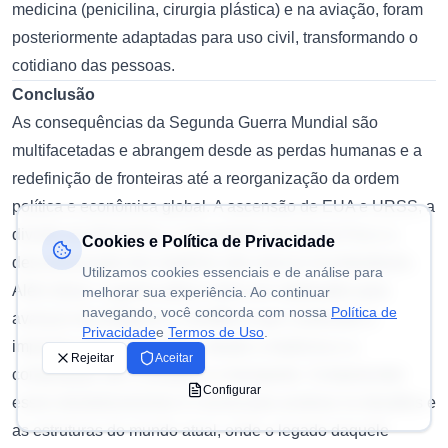
medicina (penicilina, cirurgia plástica) e na aviação, foram
posteriormente adaptadas para uso civil, transformando o
cotidiano das pessoas.
Conclusão
As consequências da Segunda Guerra Mundial são
multifacetadas e abrangem desde as perdas humanas e a
redefinição de fronteiras até a reorganização da ordem
política e econômica global. A ascensão de EUA e URSS, a
divisão da Alemanha, o nascimento da Guerra Fria e a
Cookies e Política de Privacidade
descolonização dos impérios são marcos incontestáveis.
Utilizamos cookies essenciais e de análise para
Além disso, a guerra atuou como um catalisador para
melhorar sua experiência. Ao continuar
navegando, você concorda com nossa
Política de
avanços tecnológicos e científicos que continuam a
Privacidade
e
Termos de Uso
.
impactar nossa vida diária, desde a medicina e a
Rejeitar
Aceitar
computação até a aviação e o transporte. Compreender
Configurar
esses desdobramentos é crucial para analisar os desafios e
as estruturas do mundo atual, onde o legado daquele