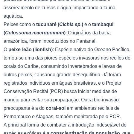
assoreamento de cursos d'água, impactando a fauna
aquática.
Peixes como o
tucunaré (
Cichla sp.
)
e o
tambaqui
(
Colossoma macropomum
)
: Originários da bacia
amazônica, foram introduzidos no Pantanal.
O
peixe-leão (lionfish)
: Espécie nativa do Oceano Pacífico,
tornou-se uma das piores espécies invasoras nos recifes de
corais do Caribe, consumindo invertebrados e larvas de
outros peixes, causando grande desequilíbrio. Já foram
registrados indivíduos em águas brasileiras, e o Projeto
Conservação Recifal (PCR) busca iniciar medidas de
manejo para evitar sua propagação. Outra bio-invasão
preocupante é a do
coral-sol
em ambientes recifais de
Pernambuco e Alagoas, também monitorada pelo PCR.
A principal forma de combater a introdução indesejável de
espécies exóticas é a
conscientização da população
, que