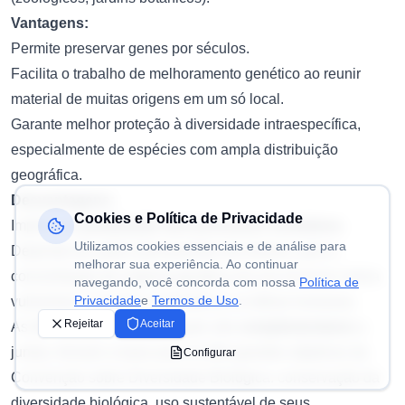
Vantagens:
Permite preservar genes por séculos.
Facilita o trabalho de melhoramento genético ao reunir
material de muitas origens em um só local.
Garante melhor proteção à diversidade intraespecífica,
especialmente de espécies com ampla distribuição
geográfica.
Desvantagens:
Cookies e Política de Privacidade
Implica na
paralisação dos processos evolutivos
.
Utilizamos cookies essenciais e de análise para
Depende de ações permanentes do homem, pois a
melhorar sua experiência. Ao continuar
concentração de material genético em um só local o torna
navegando, você concorda com nossa
Política de
Privacidade
e
Termos de Uso
.
vulnerável a eventos catastróficos ou falhas humanas.
Rejeitar
Aceitar
As três formas de conservação são
complementares
e,
juntas, formam a base para os três grandes objetivos da
Configurar
Convenção sobre Diversidade Biológica: conservação da
diversidade biológica, uso sustentável de seus