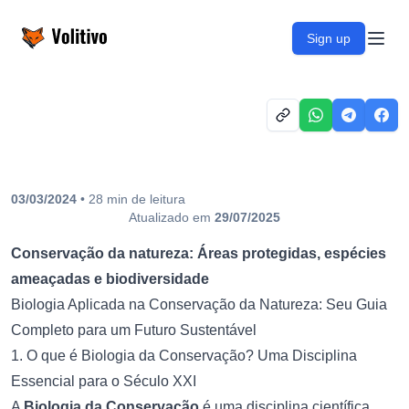
Volitivo
Sign up
Open
03/03/2024
•
28
min
de leitura
Atualizado em
29/07/2025
Conservação da natureza: Áreas protegidas, espécies
ameaçadas e biodiversidade
Biologia Aplicada na Conservação da Natureza: Seu Guia
Completo para um Futuro Sustentável
1. O que é Biologia da Conservação? Uma Disciplina
Essencial para o Século XXI
A
Biologia da Conservação
é uma disciplina científica