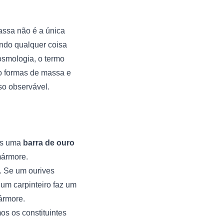
assa não é a única
uindo qualquer coisa
osmologia, o termo
o formas de massa e
so observável.
os uma
barra de ouro
mármore.
. Se um ourives
um carpinteiro faz um
ármore.
os os constituintes