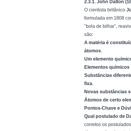
2.3.1. John Dalton (1
O cientista britânico
J
formulada em 1808 c
"bola de bilhar", reav
são:
A matéria é constitu
átomos
.
Um elemento químic
Elementos químicos 
Substâncias diferen
fixa
.
Novas substâncias se
Átomos de certo ele
Pontos-Chave e Dúv
Qual postulado de Da
corretos os postulado