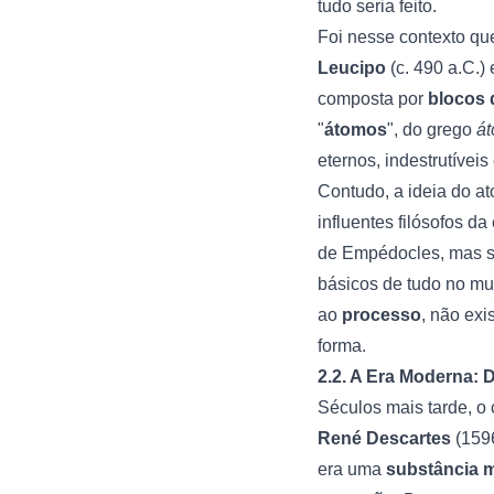
tudo seria feito.
Foi nesse contexto qu
Leucipo
(c. 490 a.C.)
composta por
blocos 
"
átomos
", do grego
á
eternos, indestrutíveis 
Contudo, a ideia do a
influentes filósofos 
de Empédocles, mas su
básicos de tudo no mun
ao
processo
, não ex
forma.
2.2. A Era Moderna: 
Séculos mais tarde, o 
René Descartes
(1596
era uma
substância 