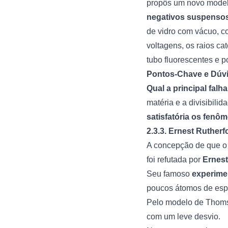
propôs um novo model
negativos suspensos
de vidro com vácuo, co
voltagens, os raios ca
tubo fluorescentes e 
Pontos-Chave e Dúv
Qual a principal fa
matéria e a divisibil
satisfatória os fenô
2.3.3. Ernest Rutherf
A concepção de que o 
foi refutada por
Ernest
Seu famoso
experime
poucos átomos de es
Pelo modelo de Thomson
com um leve desvio.