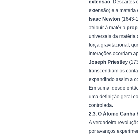
extensão
. Descartes 
extensão) e a matéria
Isaac Newton
(1643-1
atribuir à matéria
prop
universais da matéria 
força gravitacional, q
interações ocorriam a
Joseph Priestley
(173
transcendiam os conta
expandindo assim a co
Em suma, desde então
uma definição geral c
controlada.
2.3. O Átomo Ganha 
A verdadeira revoluçã
por avanços experimen