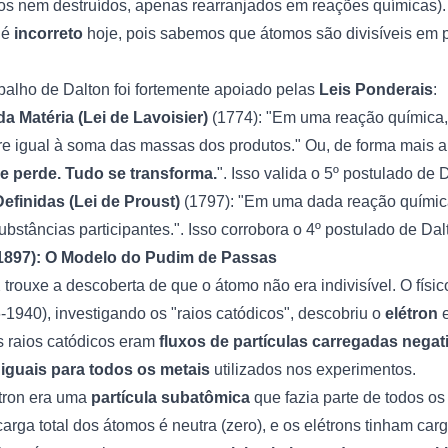
os nem destruídos, apenas rearranjados em reações químicas).
) é
incorreto
hoje, pois sabemos que átomos são divisíveis em p
balho de Dalton foi fortemente apoiado pelas
Leis Ponderais
:
a Matéria (Lei de Lavoisier)
(1774): "Em uma reação química
e igual à soma das massas dos produtos." Ou, de forma mais a
se perde. Tudo se transforma.
". Isso valida o 5º postulado de 
efinidas (Lei de Proust)
(1797): "Em uma dada reação química
bstâncias participantes.". Isso corrobora o 4º postulado de Dal
(1897): O Modelo do Pudim de Passas
 trouxe a descoberta de que o átomo não era indivisível. O físic
1940), investigando os "raios catódicos", descobriu o
elétron
e
 raios catódicos eram
fluxos de partículas carregadas nega
m
iguais para todos os metais
utilizados nos experimentos.
étron era uma
partícula subatômica
que fazia parte de todos os
arga total dos átomos é neutra (zero), e os elétrons tinham ca