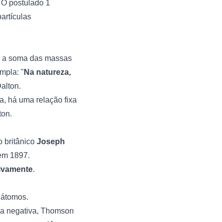
 O postulado 1
artículas
, a soma das massas
mpla: "
Na natureza,
Dalton.
, há uma relação fixa
ton.
o britânico
Joseph
m 1897.
tivamente
.
 átomos.
rga negativa, Thomson