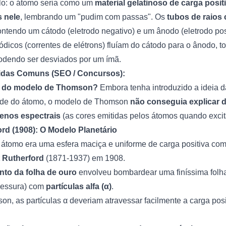
o: o átomo seria como um
material gelatinoso de carga posit
 nele
, lembrando um "pudim com passas". Os
tubos de raios
ntendo um cátodo (eletrodo negativo) e um ânodo (eletrodo posit
tódicos (correntes de elétrons) fluíam do cátodo para o ânodo, 
podendo ser desviados por um ímã.
idas Comuns (SEO / Concursos):
lha do modelo de Thomson?
Embora tenha introduzido a ideia da
idade do átomo, o modelo de Thomson
não conseguia explicar 
menos espectrais
(as cores emitidas pelos átomos quando excit
ord (1908): O Modelo Planetário
átomo era uma esfera maciça e uniforme de carga positiva com 
 Rutherford
(1871-1937) em 1908.
nto da folha de ouro
envolveu bombardear uma finíssima folha
pessura) com
partículas alfa (α)
.
, as partículas α deveriam atravessar facilmente a carga posit