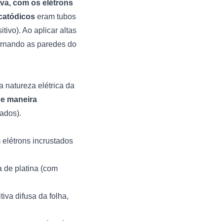
iva, com os elétrons
 catódicos
eram tubos
ivo). Ao aplicar altas
tornando as paredes do
 natureza elétrica da
de maneira
ados).
elétrons incrustados
 de platina (com
iva difusa da folha,