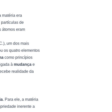
a matéria era
partículas de
ses átomos eram
C.), um dos mais
ou os quatro elementos
ma
como princípios
ligada à
mudança
e
recebe realidade da
ia
. Para ele, a matéria
opriedade inerente a