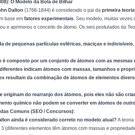
808): O Modelo da Bola de Bilhar
ohn Dalton
(1766-1844) é considerado o pai da
primeira teor
om base em
fatores experimentais
. Seu modelo, muitas vezes
ivou e aprimorou o conceito de átomo. Os seis postulados da Te
ída de pequenas partículas esféricas, maciças e indivisívei
o é composto por um conjunto de átomos com as mesmas
diferentes indicam átomos com massas, tamanhos e propri
tes resultam da combinação de átomos de elementos diver
 originam do rearranjo dos átomos, pois eles não são cri
mento químico não podem se converter em átomos de outr
idas Comuns (SEO / Concursos):
lton ainda é considerado correto no modelo atual?
A teoria
s 3 (diferentes elementos têm átomos com massas e propriedades