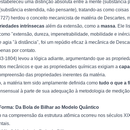
estabeleceu uma distinção absoluta entre a mente (substância
 (substância estendida, não pensante), tratando-as como coisa
727) herdou o conceito mecanicista de matéria de Descartes, 
riedades intrínsecas
além da extensão, como a
massa
. Ele l
como "extensão, dureza, impenetrabilidade, mobilidade e inérci
ue agia "à distância", foi um repúdio eficaz à mecânica de Desca
penas por contato.
3-1804) levou a lógica adiante, argumentando que as proprie
tos mecânicos e que as propriedades químicas exigiam a
capa
mpreensão das propriedades inerentes da matéria.
, a matéria tem sido amplamente definida como
tudo o que a f
onsensual à parte de sua adequação à metodologia de mediçã
Forma: Da Bola de Bilhar ao Modelo Quântico
o na compreensão da estrutura atômica ocorreu nos séculos XI
tais.