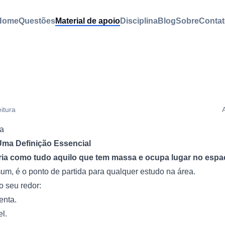
Home
Questões
Material de apoio
Disciplina
Blog
Sobre
Contat
eitura
ia
Uma Definição Essencial
ria como tudo aquilo que tem massa e ocupa lugar no espa
um, é o ponto de partida para qualquer estudo na área.
 seu redor:
enta.
l.