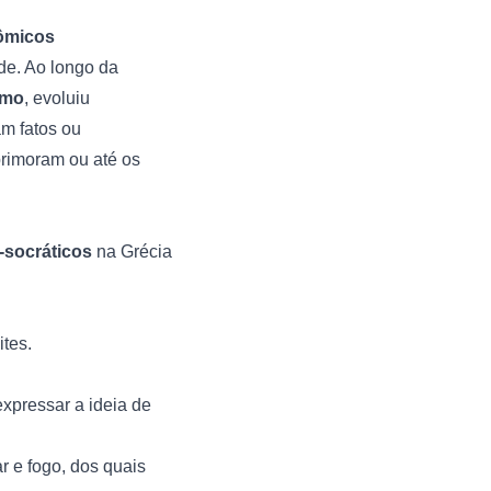
tômicos
de. Ao longo da
omo
, evoluiu
m fatos ou
primoram ou até os
-socráticos
na Grécia
ites.
expressar a ideia de
 ar e fogo, dos quais