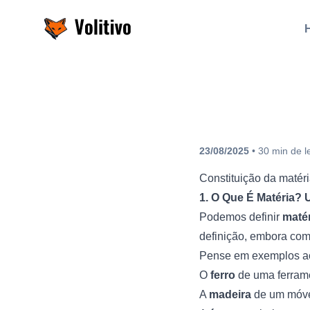
Volitivo
23/08/2025
•
30
min
de l
Constituição da matér
1. O Que É Matéria? 
Podemos definir
maté
definição, embora com
Pense em exemplos ao
O
ferro
de uma ferram
A
madeira
de um móve