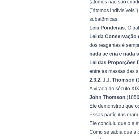
(átomos não são criad
("átomos indivisíveis"
subatômicas.
Leis Ponderais:
O tra
Lei da Conservação d
dos reagentes é sempr
nada se cria e nada 
Lei das Proporções D
entre as massas das su
2.3.2. J.J. Thomson 
A virada do século XIX
John Thomson
(1856-
Ele demonstrou que os
Essas partículas era
Ele concluiu que o el
Como se sabia que a c