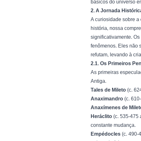
básicos do universo em
2. A Jornada Histór
A curiosidade sobre a
história, nossa compr
significativamente. Os
fenômenos. Eles não s
refutam, levando à cr
2.1. Os Primeiros Pen
As primeiras especula
Antiga.
Tales de Mileto
(c. 62
Anaximandro
(c. 610
Anaxímenes de Milet
Heráclito
(c. 535-475 
constante mudança.
Empédocles
(c. 490-4