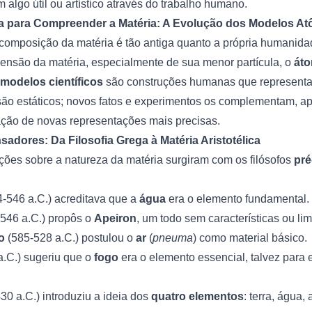
 algo útil ou artístico através do trabalho humano.
ica para Compreender a Matéria: A Evolução dos Modelos A
 composição da matéria é tão antiga quanto a própria humanida
eensão da matéria, especialmente de sua menor partícula, o
át
modelos científicos
são construções humanas que representa
ão estáticos; novos fatos e experimentos os complementam, a
iação de novas representações mais precisas.
sadores: Da Filosofia Grega à Matéria Aristotélica
ções sobre a natureza da matéria surgiram com os filósofos
pré
4-546 a.C.) acreditava que a
água
era o elemento fundamental.
-546 a.C.) propôs o
Apeiron
, um todo sem características ou lim
o
(585-528 a.C.) postulou o
ar
(
pneuma
) como material básico.
a.C.) sugeriu que o
fogo
era o elemento essencial, talvez para 
30 a.C.) introduziu a ideia dos
quatro elementos
: terra, água,