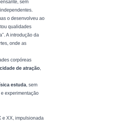
 pensante, sem
s independentes.
mas o desenvolveu ao
istou qualidades
a". A introdução da
rtes, onde as
dades corpóreas
cidade de atração
,
ísica estuda
, sem
o e experimentação
X e XX, impulsionada