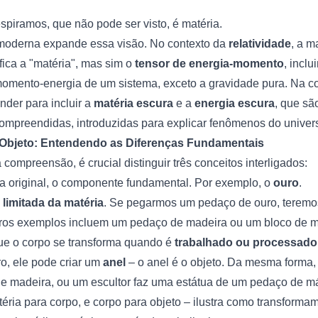
spiramos, que não pode ser visto, é matéria.
 moderna expande essa visão. No contexto da
relatividade
, a m
fica a "matéria", mas sim o
tensor de energia-momento
, incl
momento-energia de um sistema, exceto a gravidade pura. Na c
nder para incluir a
matéria escura
e a
energia escura
, que sã
ompreendidas, introduzidas para explicar fenômenos do univer
e Objeto: Entendendo as Diferenças Fundamentais
compreensão, é crucial distinguir três conceitos interligados:
ia original, o componente fundamental. Por exemplo, o
ouro
.
limitada da matéria
. Se pegarmos um pedaço de ouro, terem
utros exemplos incluem um pedaço de madeira ou um bloco de 
que o corpo se transforma quando é
trabalhado ou processado
ro, ele pode criar um
anel
– o anel é o objeto. Da mesma forma, 
e madeira, ou um escultor faz uma estátua de um pedaço de m
ria para corpo, e corpo para objeto – ilustra como transformam