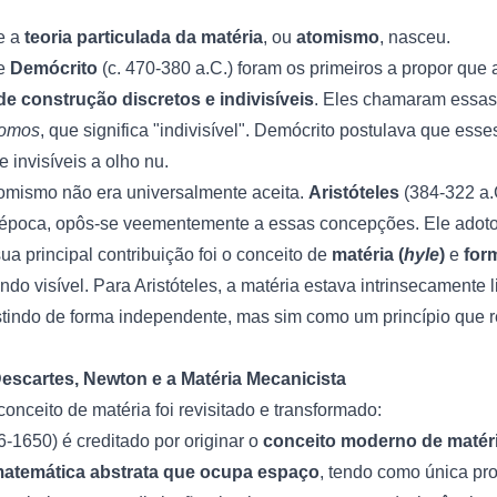
e a
teoria particulada da matéria
, ou
atomismo
, nasceu.
 e
Demócrito
(c. 470-380 a.C.) foram os primeiros a propor que 
de construção discretos e indivisíveis
. Eles chamaram essas 
tomos
, que significa "indivisível". Demócrito postulava que es
e invisíveis a olho nu.
tomismo não era universalmente aceita.
Aristóteles
(384-322 a.
da época, opôs-se veementemente a essas concepções. Ele adot
a principal contribuição foi o conceito de
matéria (
hyle
)
e
for
do visível. Para Aristóteles, a matéria estava intrinsecamente 
istindo de forma independente, mas sim como um princípio que 
Descartes, Newton e a Matéria Mecanicista
conceito de matéria foi revisitado e transformado:
-1650) é creditado por originar o
conceito moderno de matér
matemática abstrata que ocupa espaço
, tendo como única pr