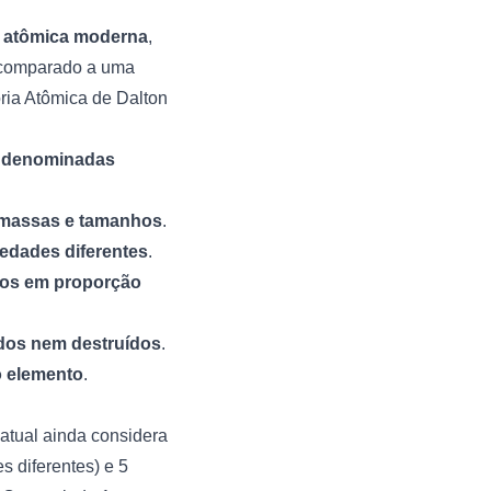
ia atômica moderna
,
 comparado a uma
oria Atômica de Dalton
s, denominadas
 massas e tamanhos
.
edades diferentes
.
sos em proporção
ados nem destruídos
.
o elemento
.
 atual ainda considera
 diferentes) e 5