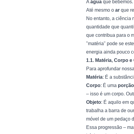
A
água
que bebemos.
Até mesmo o
ar
que re
No entanto, a ciência
quantidade que quanti
que contribua para o 
"matéria" pode se este
energia ainda pouco c
1.1. Matéria, Corpo 
Para aprofundar nossa 
Matéria
: É a substânc
Corpo
: É uma
porção 
– isso é um corpo. O
Objeto
: É aquilo em 
trabalha a barra de ou
móvel de um pedaço d
Essa progressão – maté