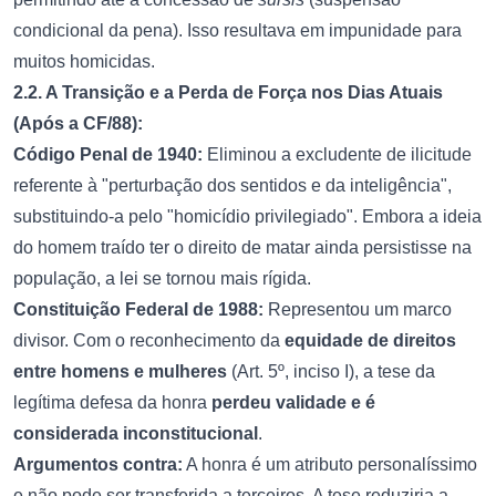
condicional da pena). Isso resultava em impunidade para
muitos homicidas.
2.2. A Transição e a Perda de Força nos Dias Atuais
(Após a CF/88):
Código Penal de 1940:
Eliminou a excludente de ilicitude
referente à "perturbação dos sentidos e da inteligência",
substituindo-a pelo "homicídio privilegiado". Embora a ideia
do homem traído ter o direito de matar ainda persistisse na
população, a lei se tornou mais rígida.
Constituição Federal de 1988:
Representou um marco
divisor. Com o reconhecimento da
equidade de direitos
entre homens e mulheres
(Art. 5º, inciso I), a tese da
legítima defesa da honra
perdeu validade e é
considerada inconstitucional
.
Argumentos contra:
A honra é um atributo personalíssimo
e não pode ser transferida a terceiros. A tese reduziria a