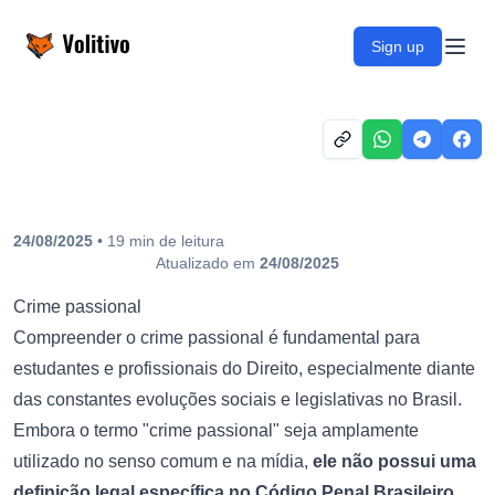
Volitivo
Sign up
Open
24/08/2025
•
19
min
de leitura
Atualizado em
24/08/2025
Crime passional
Compreender o crime passional é fundamental para
estudantes e profissionais do Direito, especialmente diante
das constantes evoluções sociais e legislativas no Brasil.
Embora o termo "crime passional" seja amplamente
utilizado no senso comum e na mídia,
ele não possui uma
definição legal específica no Código Penal Brasileiro
.