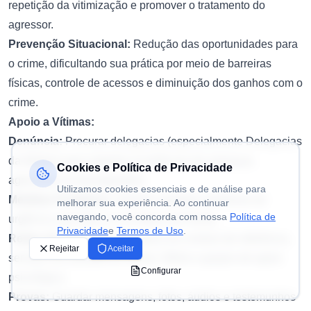
repetição da vitimização e promover o tratamento do
agressor.
Prevenção Situacional:
Redução das oportunidades para
o crime, dificultando sua prática por meio de barreiras
físicas, controle de acessos e diminuição dos ganhos com o
crime.
Apoio a Vítimas:
Denúncia:
Procurar delegacias (especialmente Delegacias
da Mulher) para registrar ocorrências de ameaças,
Cookies e Política de Privacidade
agressões ou perseguições.
Utilizamos cookies essenciais e de análise para
Medidas Protetivas:
Solicitar medidas protetivas de
melhorar sua experiência. Ao continuar
navegando, você concorda com nossa
Política de
urgência, previstas na Lei Maria da Penha.
Privacidade
e
Termos de Uso
.
Redes de Apoio:
Buscar apoio em centros de referência,
Rejeitar
Aceitar
serviços de assistência social, ONGs e grupos de apoio
Configurar
psicológico.
Provas:
Guardar mensagens, fotos, áudios e testemunhos