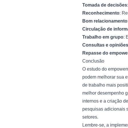
Tomada de decisões
Reconhecimento
: Re
Bom relacionamento
Circulação de infor
Trabalho em grupo
: 
Consultas e opiniõe
Repasse do empowe
Conclusão
O estudo do empowerm
podem melhorar sua ef
de trabalho mais posit
melhor desempenho ger
internos e a criação d
pesquisas adicionais 
setores.
Lembre-se, a impleme