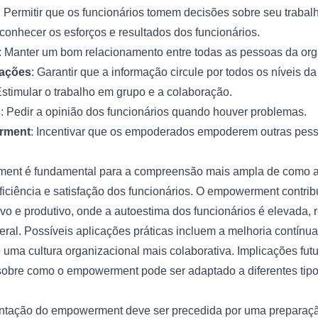
: Permitir que os funcionários tomem decisões sobre seu trabal
conhecer os esforços e resultados dos funcionários.
: Manter um bom relacionamento entre todas as pessoas da or
mações
: Garantir que a informação circule por todos os níveis d
Estimular o trabalho em grupo e a colaboração.
s
: Pedir a opinião dos funcionários quando houver problemas.
rment
: Incentivar que os empoderados empoderem outras pes
ent é fundamental para a compreensão mais ampla de como a
iciência e satisfação dos funcionários. O empowerment contri
ivo e produtivo, onde a autoestima dos funcionários é elevada,
al. Possíveis aplicações práticas incluem a melhoria contínu
e uma cultura organizacional mais colaborativa. Implicações fu
sobre como o empowerment pode ser adaptado a diferentes tip
ntação do empowerment deve ser precedida por uma prepara