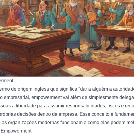
erment
ermo de origem inglesa que significa "dar a alguém a autoridad
xto empresarial, empowerment vai além de simplesmente delega
ssoas a liberdade para assumir responsabilidades, riscos e re
próprias decisões dentro da empresa. Esse conceito é fundamen
as organizações modernas funcionam e como elas podem mel
de Empowerment