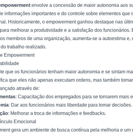
empowerment
envolve a concessão de maior autonomia aos s
e informações importantes e do controle sobre elementos que 
nal. Historicamente, o empowerment ganhou destaque nas últ
para melhorar a produtividade e a satisfação dos funcionários.
 os membros de uma organização, aumenta-se a autoestima e,
 do trabalho realizado.
 de Empowerment
bilidade
e que os funcionários tenham maior autonomia e se sintam ma
gnifica que eles não apenas executam ordens, mas também tom
cançado através de:
amentas
: Capacitação dos empregados para se tornarem mais e
omia
: Dar aos funcionários mais liberdade para tomar decisões.
ação
: Melhorar a troca de informações e feedbacks.
Vínculo Emocional
ent gera um ambiente de busca contínua pela melhoria e um 