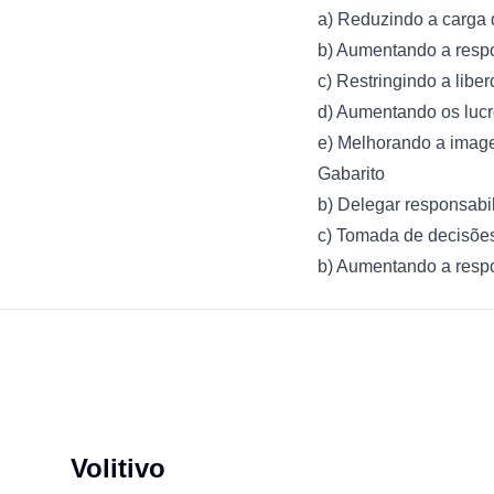
a) Reduzindo a carga 
b) Aumentando a resp
c) Restringindo a libe
d) Aumentando os luc
e) Melhorando a ima
Gabarito
b) Delegar responsabi
c) Tomada de decisões
b) Aumentando a resp
Footer
Volitivo