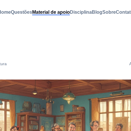
Home
Questões
Material de apoio
Disciplina
Blog
Sobre
Contat
tura