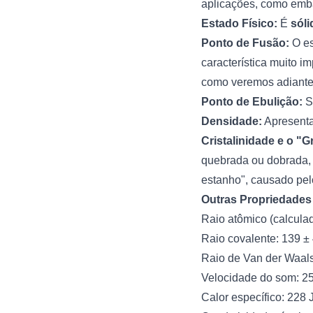
aplicações, como emb
Estado Físico:
É
sól
Ponto de Fusão:
O es
característica muito 
como veremos adiante
Ponto de Ebulição:
Su
Densidade:
Apresenta
Cristalinidade e o "Gr
quebrada ou dobrada, 
estanho", causado pelo
Outras Propriedades 
Raio atômico (calcula
Raio covalente: 139 ±
Raio de Van der Waal
Velocidade do som: 25
Calor específico: 228 