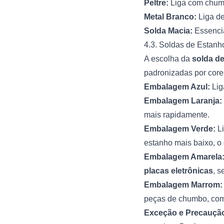
Peltre:
Liga com chumb
Metal Branco:
Liga de
Solda Macia:
Essencial
4.3. Soldas de Estan
A escolha da
solda d
padronizadas por core
Embalagem Azul:
Lig
Embalagem Laranja:
mais rapidamente.
Embalagem Verde:
Li
estanho mais baixo, o
Embalagem Amarela
placas eletrônicas
, s
Embalagem Marrom:
peças de chumbo, como
Exceção e Precaução