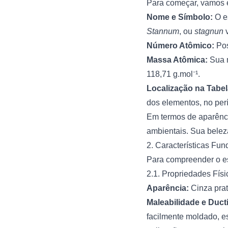
Para começar, vamos e
Nome e Símbolo:
O e
Stannum
, ou
stagnun
v
Número Atômico:
Po
Massa Atômica:
Sua 
118,71 g.mol⁻¹.
Localização na Tabel
dos elementos, no per
Em termos de aparênc
ambientais. Sua beleza
2. Características F
Para compreender o es
2.1. Propriedades Fís
Aparência:
Cinza prat
Maleabilidade e Ducti
facilmente moldado, es