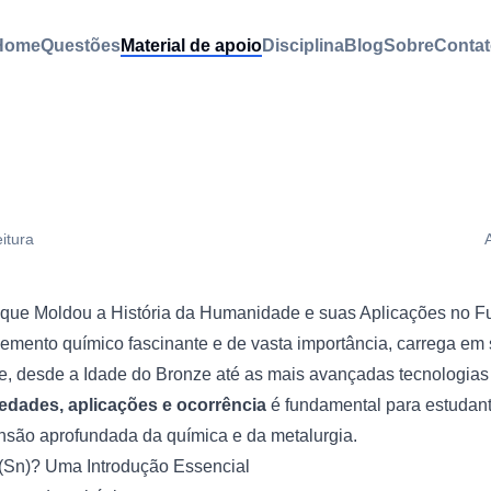
Home
Questões
Material de apoio
Disciplina
Blog
Sobre
Contat
eitura
 que Moldou a História da Humanidade e suas Aplicações no F
lemento químico fascinante e de vasta importância, carrega em
e, desde a Idade do Bronze até as mais avançadas tecnologias
edades, aplicações e ocorrência
é fundamental para estudant
ão aprofundada da química e da metalurgia.
(Sn)? Uma Introdução Essencial