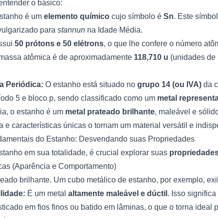
ntender o básico:
stanho é um
elemento químico
cujo símbolo é
Sn
. Este símbol
ulgarizado para
stannun
na Idade Média.
ssui
50 prótons e 50 elétrons
, o que lhe confere o número atô
massa atômica é de aproximadamente
118,710 u
(unidades de 
a Periódica:
O estanho está situado no
grupo 14 (ou IVA)
da c
íodo 5 e bloco p, sendo classificado como um
metal representa
ia, o estanho é um
metal prateado brilhante
, maleável e sóli
 e características únicas o tornam um material versátil e indis
undamentais do Estanho: Desvendando suas Propriedades
tanho em sua totalidade, é crucial explorar suas
propriedades
icas (Aparência e Comportamento)
eado brilhante. Um cubo metálico de estanho, por exemplo, exi
lidade:
É um metal
altamente maleável e dúctil
. Isso signific
ticado em fios finos ou batido em lâminas, o que o torna ideal 