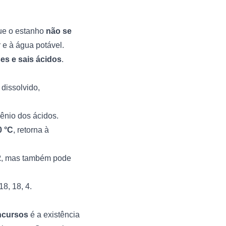
que o estanho
não se
e à água potável.
es e sais ácidos
.
dissolvido,
gênio dos ácidos.
0 °C
, retorna à
2
, mas também pode
18, 18, 4.
ncursos
é a existência