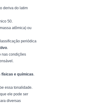
o deriva do latim
mico 50.
massa atômica) ou
lassificação periódica
tivo
.
do nas condições
pensável.
 físicas e químicas
.
be essa tonalidade.
a que ele pode ser
para diversas