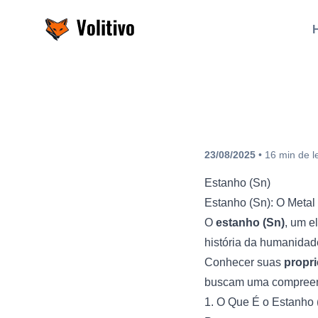
Volitivo
23/08/2025
•
16
min
de l
Estanho (Sn)
Estanho (Sn): O Metal
O
estanho (Sn)
, um e
história da humanidad
Conhecer suas
propri
buscam uma compreens
1. O Que É o Estanho 