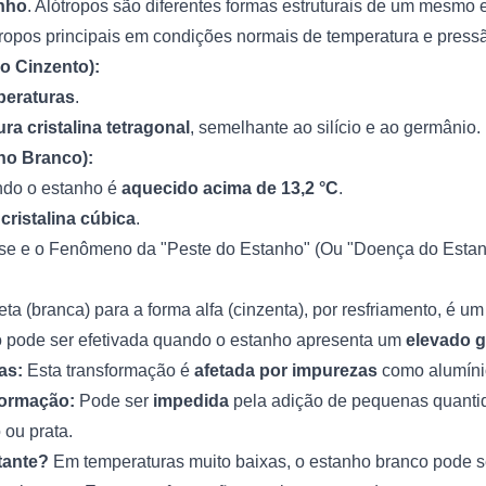
anho
. Alótropos são diferentes formas estruturais de um mesmo
ótropos principais em condições normais de temperatura e pres
o Cinzento):
peraturas
.
ura cristalina tetragonal
, semelhante ao silício e ao germânio.
ho Branco):
ndo o estanho é
aquecido acima de 13,2 °C
.
 cristalina cúbica
.
ase e o Fenômeno da "Peste do Estanho" (Ou "Doença do Estan
eta (branca) para a forma alfa (cinzenta), por resfriamento, é u
ó pode ser efetivada quando o estanho apresenta um
elevado g
as:
Esta transformação é
afetada por impurezas
como alumínio
formação:
Pode ser
impedida
pela adição de pequenas quanti
 ou prata.
tante?
Em temperaturas muito baixas, o estanho branco pode s