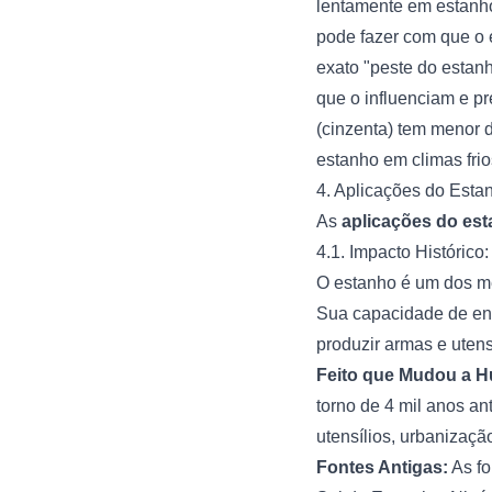
lentamente em estanho
pode fazer com que o 
exato "peste do estan
que o influenciam e p
(cinzenta) tem menor 
estanho em climas frio
4. Aplicações do Esta
As
aplicações do es
4.1. Impacto Histórico
O estanho é um dos m
Sua capacidade de end
produzir armas e uten
Feito que Mudou a 
torno de 4 mil anos a
utensílios, urbanizaçã
Fontes Antigas:
As fo