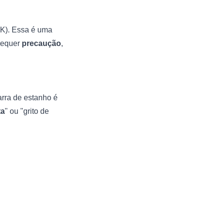
 K). Essa é uma
 requer
precaução
,
rra de estanho é
ta
" ou "grito de