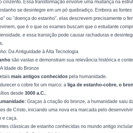
 cinzento. Essa transformação envolve uma mudança na estrutu
estanho se desintegre em um pó quebradiço. Embora as fontes 
ho" ou "doença do estanho", elas descrevem precisamente o fe
revinem, que é o que os exames buscam que o estudante compr
densidade, e essa transição pode causar rachaduras e desinteg
s.
nho: Da Antiguidade à Alta Tecnologia
tanho
são vastas e demonstram sua relevância histórica e con
: A Idade do Bronze
etais
mais antigos conhecidos
pela humanidade.
urecer o cobre foi um marco: a
liga de estanho-cobre, o bro
sílios desde
3000 a.C.
.
Humanidade:
Graças à criação do bronze, a humanidade saiu d
ntes de Cristo, iniciando uma nova era marcada pelo desenvolv
o e caça.
ntes clássicas de estanho conhecidas no mundo antigo incluía