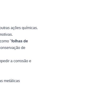
outras ações químicas.
motivas.
 como "
folhas de
a conservação de
pedir a corrosão e
as metálicas