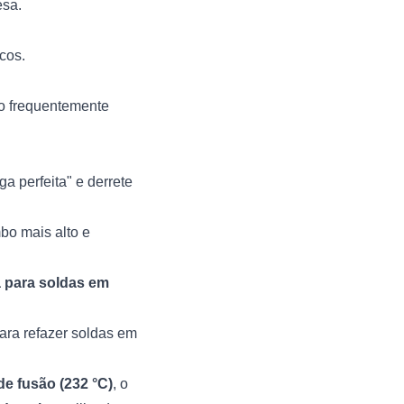
esa.
icos.
o frequentemente
 perfeita" e derrete
bo mais alto e
 para soldas em
ara refazer soldas em
de fusão (232 °C)
, o