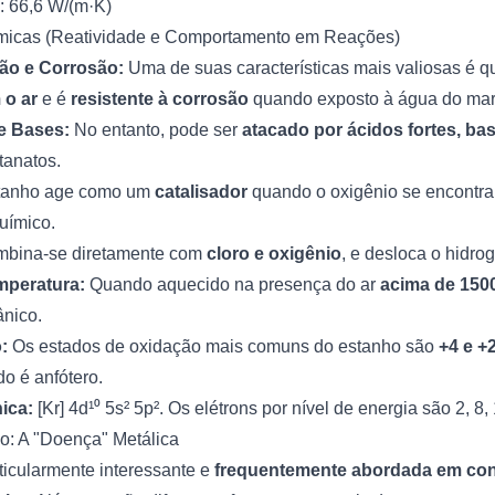
: 66,6 W/(m·K)
ímicas (Reatividade e Comportamento em Reações)
ão e Corrosão:
Uma de suas características mais valiosas é 
 o ar
e é
resistente à corrosão
quando exposto à água do mar 
e Bases:
No entanto, pode ser
atacado por ácidos fortes, bas
tanatos.
tanho age como um
catalisador
quando o oxigênio se encontra 
uímico.
bina-se diretamente com
cloro e oxigênio
, e desloca o hidro
mperatura:
Quando aquecido na presença do ar
acima de 150
ânico.
:
Os estados de oxidação mais comuns do estanho são
+4 e +
do é anfótero.
ica:
[Kr] 4d¹⁰ 5s² 5p². Os elétrons por nível de energia são 2, 8, 
ho: A "Doença" Metálica
ticularmente interessante e
frequentemente abordada em co