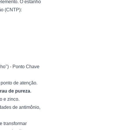
 elemento. O estanho
são (CNTP):
ho") - Ponto Chave
m ponto de atenção.
rau de pureza
.
 e zinco.
dades de antimônio,
e transformar