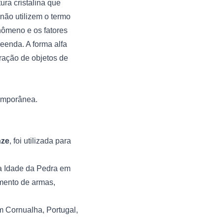
ra cristalina que
não utilizem o termo
nômeno e os fatores
eenda. A forma alfa
ração de objetos de
temporânea.
nze
, foi utilizada para
a Idade da Pedra em
imento de armas,
m Cornualha, Portugal,