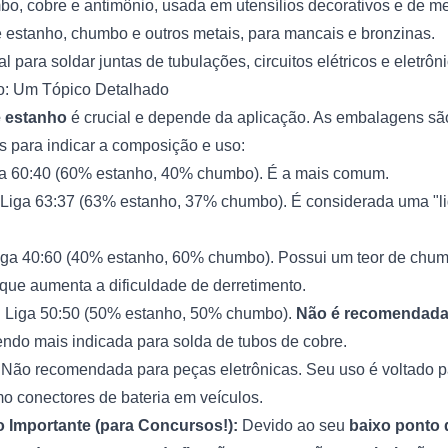
o, cobre e antimônio, usada em utensílios decorativos e de m
 estanho, chumbo e outros metais, para mancais e bronzinas.
 para soldar juntas de tubulações, circuitos elétricos e eletrôn
ho: Um Tópico Detalhado
e estanho
é crucial e depende da aplicação. As embalagens sã
s para indicar a composição e uso:
a 60:40 (60% estanho, 40% chumbo). É a mais comum.
Liga 63:37 (63% estanho, 37% chumbo). É considerada uma "liga
ga 40:60 (40% estanho, 60% chumbo). Possui um teor de chum
 que aumenta a dificuldade de derretimento.
:
Liga 50:50 (50% estanho, 50% chumbo).
Não é recomendada
endo mais indicada para solda de tubos de cobre.
Não recomendada para peças eletrônicas. Seu uso é voltado p
 conectores de bateria em veículos.
 Importante (para Concursos!):
Devido ao seu
baixo ponto 