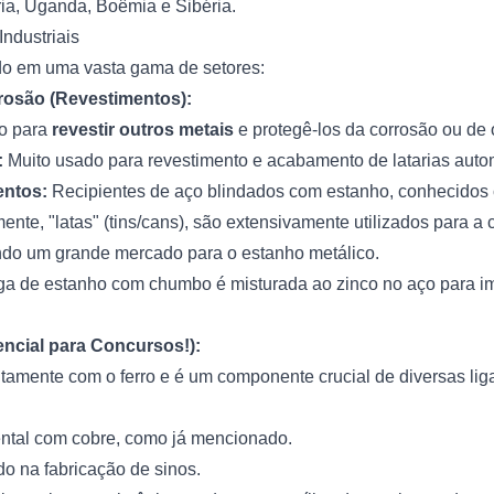
ia, Uganda, Boêmia e Sibéria.
ndustriais
o em uma vasta gama de setores:
rosão (Revestimentos):
do para
revestir outros metais
e protegê-los da corrosão ou de 
:
Muito usado para revestimento e acabamento de latarias auto
entos:
Recipientes de aço blindados com estanho, conhecidos
mente, "latas" (tins/cans), são extensivamente utilizados para 
ndo um grande mercado para o estanho metálico.
iga de estanho com chumbo é misturada ao zinco no aço para im
encial para Concursos!):
ntamente com o ferro e é um componente crucial de diversas lig
ntal com cobre, como já mencionado.
do na fabricação de sinos.