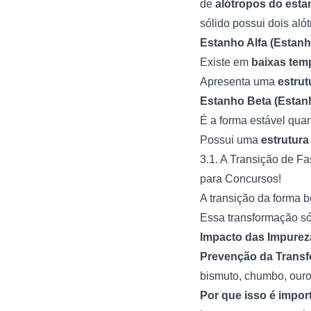
de
alótropos do est
sólido possui dois al
Estanho Alfa (Estanh
Existe em
baixas tem
Apresenta uma
estrut
Estanho Beta (Estan
É a forma estável qua
Possui uma
estrutura
3.1. A Transição de F
para Concursos!
A transição da forma b
Essa transformação s
Impacto das Impurez
Prevenção da Trans
bismuto, chumbo, ouro
Por que isso é impor