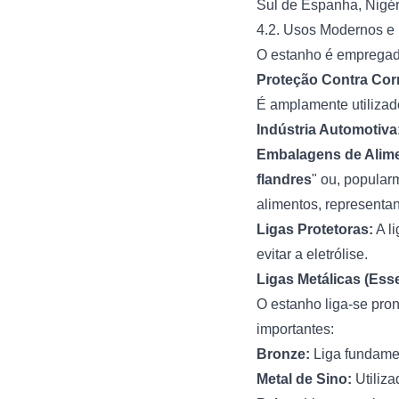
Sul de Espanha, Nigér
4.2. Usos Modernos e I
O estanho é empregad
Proteção Contra Cor
É amplamente utiliza
Indústria Automotiva
Embalagens de Alim
flandres
" ou, popular
alimentos, representa
Ligas Protetoras:
A l
evitar a eletrólise.
Ligas Metálicas (Ess
O estanho liga-se pro
importantes:
Bronze:
Liga fundame
Metal de Sino:
Utiliza