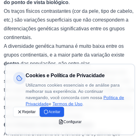
do ponto de vista biológico
.
Os traços físicos contrastantes (cor da pele, tipo de cabelo,
etc.) são variações superficiais que não correspondem a
diferenciações genéticas significativas entre os grupos
continentais.
A diversidade genética humana é muito baixa entre os
grupos continentais, e a maior parte da variação existe
dentro
das populações, não entre elas.
O conceito de "raça" é uma
construção social
que tem
Cookies e Política de Privacidade
sido usada para justificar hierarquias e dominação, e não
Utilizamos cookies essenciais e de análise para
tem significado biológico. Somos uma
única espécie
, com
melhorar sua experiência. Ao continuar
navegando, você concorda com nossa
Política de
indivíduos igualmente diferentes. A humanidade moderna
Privacidade
e
Termos de Uso
.
tem uma origem única e recente na África, com dispersões
Rejeitar
Aceitar
continentais relativamente recentes.
Configurar
6.4. A Relação entre Ciência e Religião
A Academia Brasileira de Ciências (ABC) afirma que