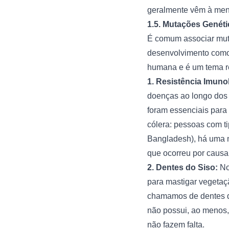
geralmente vêm à men
1.5. Mutações Genét
É comum associar muta
desenvolvimento como
humana e é um tema r
1. Resistência Imuno
doenças ao longo dos 
foram essenciais para
cólera: pessoas com t
Bangladesh), há uma m
que ocorreu por causa
2. Dentes do Siso:
No
para mastigar vegetaç
chamamos de dentes do
não possui, ao menos,
não fazem falta.