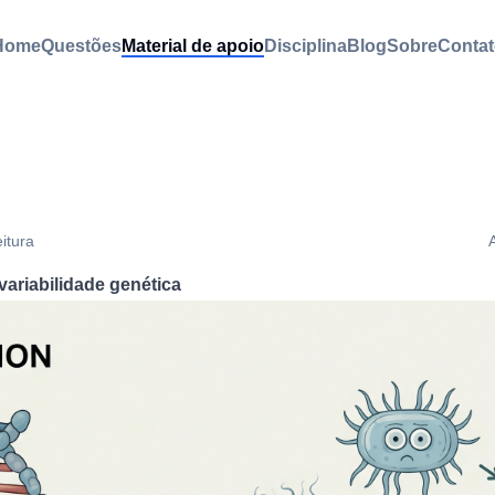
Home
Questões
Material de apoio
Disciplina
Blog
Sobre
Contat
eitura
variabilidade genética