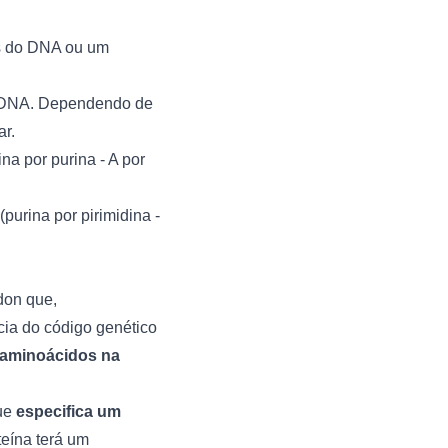
es do DNA ou um
o DNA. Dependendo de
ar.
a por purina - A por
purina por pirimidina -
don que,
cia do código genético
 aminoácidos na
que
especifica um
teína terá um