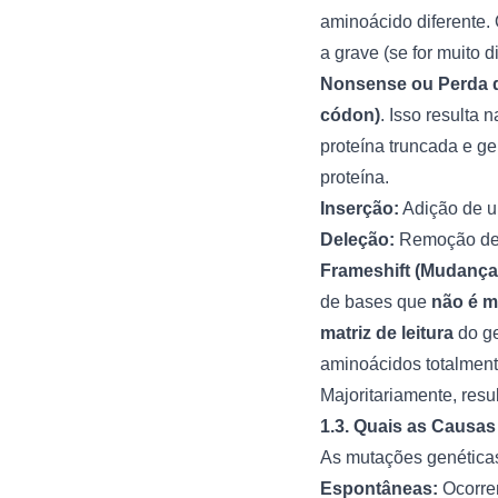
aminoácido diferente.
a grave (se for muito di
Nonsense ou Perda d
códon)
. Isso resulta 
proteína truncada e ge
proteína.
Inserção:
Adição de u
Deleção:
Remoção de 
Frameshift (Mudança 
de bases que
não é mú
matriz de leitura
do ge
aminoácidos totalment
Majoritariamente, resul
1.3. Quais as Causa
As mutações genéticas
Espontâneas:
Ocorrem