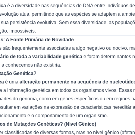
ica
é a diversidade nas sequências de DNA entre indivíduos d
 evolução atua, permitindo que as espécies se adaptem a ambi
sua persistência evolutiva. Sem essa diversidade, as populaçõe
ção, impossíveis.
s: A Fonte Primária de Novidade
 são frequentemente associadas a algo negativo ou nocivo, ma
ário de toda a variabilidade genética
e foram determinantes 
 a conhecemos não existiria.
tação Genética?
ca
é uma
alteração permanente na sequência de nucleotíd
ga a informação genética em todos os organismos vivos. Essa
 partes do genoma, como em genes específicos ou em regiões nã
ltar em variações na expressão de características hereditária
uncionamento e o comportamento de um organismo.
pos de Mutações Genéticas? (Nível Gênico)
 classificadas de diversas formas, mas no nível gênico (afeta