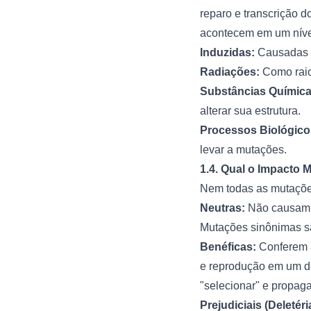
reparo e transcrição 
acontecem em um nível
Induzidas:
Causadas p
Radiações:
Como raios
Substâncias Química
alterar sua estrutura.
Processos Biológico
levar a mutações.
1.4. Qual o Impacto
Nem todas as mutações
Neutras:
Não causam a
Mutações sinônimas s
Benéficas:
Conferem a
e reprodução em um d
"selecionar" e propag
Prejudiciais (Deletéri