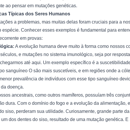
te ao pensar em mutações genéticas.
icas Típicas dos Seres Humanos
ções a problemas, mas muitas delas foram cruciais para a nos
 espécie. Conhecer esses exemplos é fundamental para enten
ecorrente em provas:
lógica:
A evolução humana deve muito à forma como nossos c
séculos, e mutações no sistema imunológico, seja por resposta 
 chegarmos até aqui. Um exemplo específico é a suscetibilida
ipo sanguíneo O são mais suscetíveis, e em regiões onde a có
enor prevalência de indivíduos com esse tipo sanguíneo devid
 da doença.
ssos ancestrais, como outros mamíferos, possuíam três conjun
ão dura. Com o domínio do fogo e a evolução da alimentação, 
 siso, perderam sua utilidade. Curiosamente, grande parte d
 um dos dentes do siso, resultado de uma mutação genética. E a