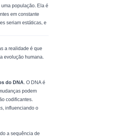
e uma população. Ela é
entes em constante
s seriam estáticas, e
s a realidade é que
na evolução humana.
eos do DNA
. O DNA é
s mudanças podem
o codificantes.
s, influenciando o
ndo a sequência de