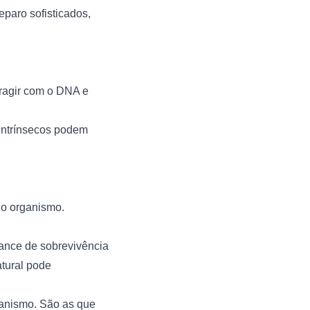
paro sofisticados,
ragir com o DNA e
intrínsecos podem
do organismo.
nce de sobrevivência
tural pode
anismo. São as que