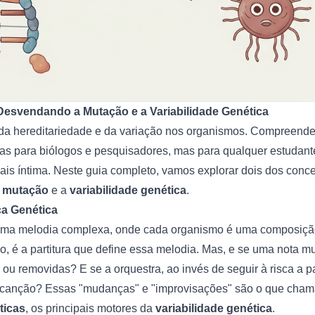
Desvendando a Mutação e a Variabilidade Genética
 da hereditariedade e da variação nos organismos. Compreender
s para biólogos e pesquisadores, mas para qualquer estudant
ais íntima. Neste guia completo, vamos explorar dois dos conc
a
mutação
e a
variabilidade genética
.
ca Genética
uma melodia complexa, onde cada organismo é uma composiçã
co, é a partitura que define essa melodia. Mas, e se uma nota 
ou removidas? E se a orquestra, ao invés de seguir à risca a pa
a canção? Essas "mudanças" e "improvisações" são o que ch
ticas
, os principais motores da
variabilidade genética
.