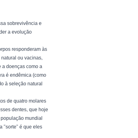
sa sobrevivência e
der a evolução
orpos responderam às
natural ou vacinas,
de a doenças como a
lera é endêmica (como
o à seleção natural
tos de quatro molares
esses dentes, que hoje
a população mundial
 "sorte" é que eles