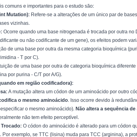
s comuns e importantes para o estudo são:
nt Mutation):
Refere-se a alterações de um único par de bas
ses vizinhas.
:
Ocorre quando uma base nitrogenada é trocada por outra n
dificante ou não codificante de um gene), os efeitos podem vari
ção de uma base por outra da mesma categoria bioquímica (purin
rimidina - T por C).
uição de uma base por outra de categoria bioquímica diferente (
ina por purina - C/T por A/G).
(quando em região codificadora):
sa:
A mutação altera um códon de um aminoácido por outro có
codifica o mesmo aminoácido
. Isso ocorre devido à redundân
 especificar o mesmo aminoácido).
Não altera a sequência de
geralmente não tem efeito perceptível.
 Trocado:
O códon do aminoácido é alterado para um códon 
. Por exemplo, se TTC (lisina) muda para TCC (arginina), a pro