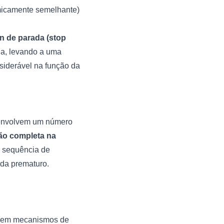
imicamente semelhante)
n de parada (stop
na, levando a uma
nsiderável na função da
 envolvem um número
ção completa na
a sequência de
ada prematuro.
u em mecanismos de