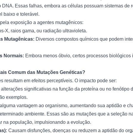
do DNA. Essas falhas, embora as células possuam sistemas de re
 baixo e tolerável.
ela exposição a agentes mutagênicos:
-X, raios gama, ou radiação ultravioleta.
s Mutagênicas:
Diversos compostos químicos que podem inte
s Normais:
Embora menos óbvio, certos processos biológicos 
 Mais Comum das Mutações Genéticas?
 resultam em efeitos perceptíveis. O impacto pode ser:
lterações significativas na função da proteína ou no fenótipo 
ão exemplos.
lguma vantagem ao organismo, aumentando sua aptidão e cha
eterminado ambiente. Essas são as mutações que a seleção na
ar na população, impulsionando a evolução.
as):
Causam disfunções, doenças ou reduzem a aptidão do org