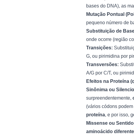
bases do DNA), as mai
Mutação Pontual (Poi
pequeno número de ba
Substituição de Base
onde ocorre (região co
Transições:
Substitui
G, ou pirimidina por pi
Transversões:
Substit
A/G por C/T, ou pirimid
Efeitos na Proteína 
Sinônima ou Silencio
surpreendentemente,
(vários códons podem
proteína
, e por isso, 
Missense ou Sentido
aminoácido diferente