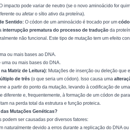
 O impacto pode variar de neutro (se o novo aminoácido for qu
ferente ou afetar o sítio ativo da proteína).
e Sentido:
O códon de um aminoácido é trocado por um
códo
na
interrupção prematura do processo de tradução
da proteí
ralmente não funcional. Este tipo de mutação tem um efeito co
ma ou mais bases ao DNA.
uma ou mais bases do DNA.
na Matriz de Leitura):
Mutações de inserção ou deleção que
ltiplo de três
(o que seria um códon). Isso causa uma
altera
ne a partir do ponto da mutação, levando à codificação de um
e diferente e, frequentemente, à formação de um códon de par
tam na perda total da estrutura e função proteica.
s das Mutações Genéticas?
 podem ser causadas por diversos fatores:
 naturalmente devido a erros durante a replicação do DNA o