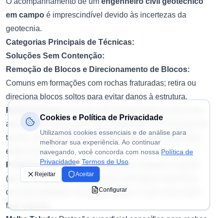
O acompanhamento de um
engenheiro civil geotécnico
em campo
é imprescindível devido às incertezas da
geotecnia.
Categorias Principais de Técnicas:
Soluções Sem Contenção:
Remoção de Blocos e Direcionamento de Blocos:
Comuns em formações com rochas fraturadas; retira ou
direciona blocos soltos para evitar danos à estrutura.
Retaludamento:
Processo de terraplanagem (cortes e/ou
Cookies e Política de Privacidade
aterros) para gerar ganho de estabilidade na inclinação do
Utilizamos cookies essenciais e de análise para
talude. Deve ser associado a proteções superficiais para
melhorar sua experiência. Ao continuar
evitar erosões.
navegando, você concorda com nossa
Política de
Privacidade
e
Termos de Uso
.
Proteção Superficial:
Realizada com materiais naturais
Rejeitar
Aceitar
(gramas, vegetação) ou artificiais (drenagem superficial,
Configurar
concreto projetado, biomantas, telas). O solo nunca deve
ficar exposto.