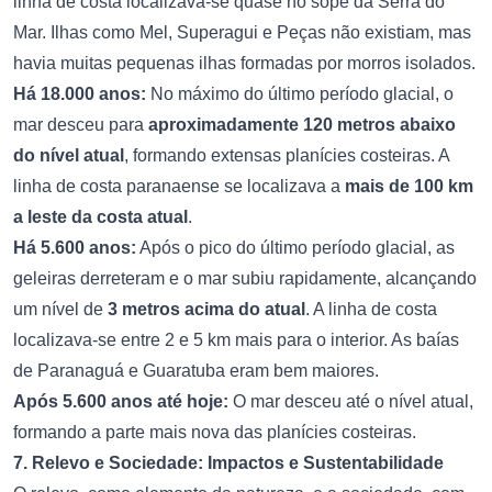
linha de costa localizava-se quase no sopé da Serra do
Mar. Ilhas como Mel, Superagui e Peças não existiam, mas
havia muitas pequenas ilhas formadas por morros isolados.
Há 18.000 anos:
No máximo do último período glacial, o
mar desceu para
aproximadamente 120 metros abaixo
do nível atual
, formando extensas planícies costeiras. A
linha de costa paranaense se localizava a
mais de 100 km
a leste da costa atual
.
Há 5.600 anos:
Após o pico do último período glacial, as
geleiras derreteram e o mar subiu rapidamente, alcançando
um nível de
3 metros acima do atual
. A linha de costa
localizava-se entre 2 e 5 km mais para o interior. As baías
de Paranaguá e Guaratuba eram bem maiores.
Após 5.600 anos até hoje:
O mar desceu até o nível atual,
formando a parte mais nova das planícies costeiras.
7. Relevo e Sociedade: Impactos e Sustentabilidade