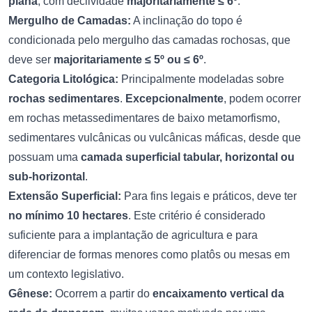
plana
, com declividade
majoritariamente ≤ 6º
.
Mergulho de Camadas:
A inclinação do topo é
condicionada pelo mergulho das camadas rochosas, que
deve ser
majoritariamente ≤ 5º ou ≤ 6º
.
Categoria Litológica:
Principalmente modeladas sobre
rochas sedimentares
.
Excepcionalmente
, podem ocorrer
em rochas metassedimentares de baixo metamorfismo,
sedimentares vulcânicas ou vulcânicas máficas, desde que
possuam uma
camada superficial tabular, horizontal ou
sub-horizontal
.
Extensão Superficial:
Para fins legais e práticos, deve ter
no mínimo 10 hectares
. Este critério é considerado
suficiente para a implantação de agricultura e para
diferenciar de formas menores como platôs ou mesas em
um contexto legislativo.
Gênese:
Ocorrem a partir do
encaixamento vertical da