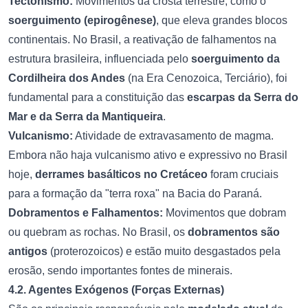
Tectonismo:
Movimentos da crosta terrestre, como o
soerguimento (epirogênese)
, que eleva grandes blocos
continentais. No Brasil, a reativação de falhamentos na
estrutura brasileira, influenciada pelo
soerguimento da
Cordilheira dos Andes
(na Era Cenozoica, Terciário), foi
fundamental para a constituição das
escarpas da Serra do
Mar e da Serra da Mantiqueira
.
Vulcanismo:
Atividade de extravasamento de magma.
Embora não haja vulcanismo ativo e expressivo no Brasil
hoje,
derrames basálticos no Cretáceo
foram cruciais
para a formação da "terra roxa" na Bacia do Paraná.
Dobramentos e Falhamentos:
Movimentos que dobram
ou quebram as rochas. No Brasil, os
dobramentos são
antigos
(proterozoicos) e estão muito desgastados pela
erosão, sendo importantes fontes de minerais.
4.2. Agentes Exógenos (Forças Externas)