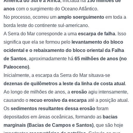
América do Sul e a África
, iniciada há
150 milhões de
anos
com o surgimento do Oceano Atlântico.
No processo, ocorreu um
amplo soerguimento
em toda a
borda leste do continente sul-americano.
A Serra do Mar corresponde a uma
escarpa de falha
. Isso
significa que ela se formou pelo
levantamento do bloco
ocidental e o rebaixamento do bloco oriental da Falha
de Santos
, aproximadamente há
65 milhões de anos (no
Paleoceno)
.
Inicialmente, a escarpa da Serra do Mar situava-se
dezenas de quilômetros a leste da linha de costa atual
.
Ao longo de milhões de anos, a
erosão
agiu intensamente,
causando o
recuo erosivo da escarpa
até a posição atual.
Os
sedimentos resultantes dessa erosão
foram
depositados em áreas oceânicas, formando as
bacias
marginais (Bacias de Campos e Santos)
, que são hoje