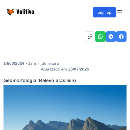
Volitivo
Sign up
Open
14/03/2024
•
17
min
de leitura
Atualizado em
25/07/2025
Geomorfologia: Relevo brasileiro