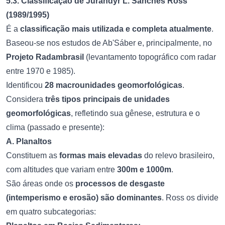
5.3. Classificação de Jurandyr L. Sanches Ross
(1989/1995)
É a
classificação mais utilizada e completa atualmente
.
Baseou-se nos estudos de Ab'Sáber e, principalmente, no
Projeto Radambrasil
(levantamento topográfico com radar
entre 1970 e 1985).
Identificou
28 macrounidades geomorfológicas
.
Considera
três tipos principais de unidades
geomorfológicas
, refletindo sua gênese, estrutura e o
clima (passado e presente):
A. Planaltos
Constituem as
formas mais elevadas
do relevo brasileiro,
com altitudes que variam entre
300m e 1000m
.
São áreas onde os
processos de desgaste
(intemperismo e erosão) são dominantes
. Ross os divide
em quatro subcategorias: