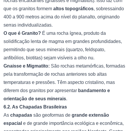
rochas encaixantes (gnaisses e migmatitos). Isso faz com
que os granitos formem
altos topográficos
, sobressaindo
400 a 900 metros acima do nível do planalto, originando
serras individualizadas.
O que é Granito?
É uma rocha ígnea, produto da
solidificação lenta de magma em grandes profundidades,
permitindo que seus minerais (quartzo, feldspato,
anfibólios, biotitas) sejam visíveis a olho nu.
Gnaisse e Migmatito:
São rochas metamórficas, formadas
pela transformação de rochas anteriores sob altas
temperaturas e pressões. Têm aspecto cristalino, mas
diferem dos granitos por apresentar
bandamento e
orientação de seus minerais
.
6.2. As Chapadas Brasileiras
As
chapadas
são geoformas de
grande extensão
espacial
e de grande importância ecológica e econômica,