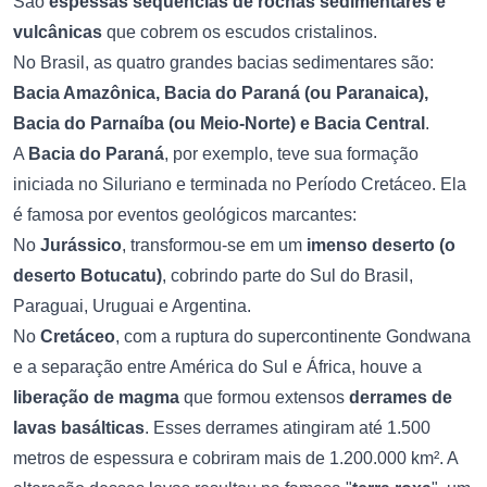
São
espessas sequências de rochas sedimentares e
vulcânicas
que cobrem os escudos cristalinos.
No Brasil, as quatro grandes bacias sedimentares são:
Bacia Amazônica, Bacia do Paraná (ou Paranaica),
Bacia do Parnaíba (ou Meio-Norte) e Bacia Central
.
A
Bacia do Paraná
, por exemplo, teve sua formação
iniciada no Siluriano e terminada no Período Cretáceo. Ela
é famosa por eventos geológicos marcantes:
No
Jurássico
, transformou-se em um
imenso deserto (o
deserto Botucatu)
, cobrindo parte do Sul do Brasil,
Paraguai, Uruguai e Argentina.
No
Cretáceo
, com a ruptura do supercontinente Gondwana
e a separação entre América do Sul e África, houve a
liberação de magma
que formou extensos
derrames de
lavas basálticas
. Esses derrames atingiram até 1.500
metros de espessura e cobriram mais de 1.200.000 km². A