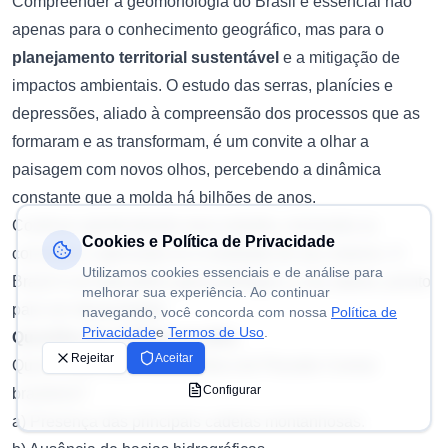
Compreender a geomorfologia do Brasil é essencial não
apenas para o conhecimento geográfico, mas para o
planejamento territorial sustentável
e a mitigação de
impactos ambientais. O estudo das serras, planícies e
depressões, aliado à compreensão dos processos que as
formaram e as transformam, é um convite a olhar a
paisagem com novos olhos, percebendo a dinâmica
constante que a molda há bilhões de anos.
Continue aprofundando seus estudos, revisando os
Cookies e Política de Privacidade
conceitos e aplicando-os à realidade do seu entorno. O
Utilizamos cookies essenciais e de análise para
Brasil é um laboratório geomorfológico a céu aberto, pronto
melhorar sua experiência. Ao continuar
para ser desvendado!
navegando, você concorda com nossa
Política de
Privacidade
e
Termos de Uso
.
Questões de múltipla escolha:
Rejeitar
Aceitar
Qual é a principal característica do Planalto Central
Configurar
brasileiro?
a) Presença das principais cadeias montanhosas.