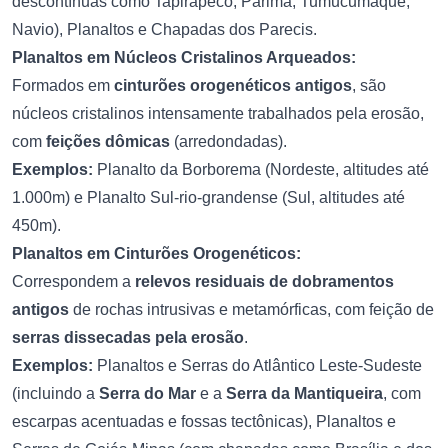
descontínuas como Tapirapecó, Parima, Tumucumaque,
Navio), Planaltos e Chapadas dos Parecis.
Planaltos em Núcleos Cristalinos Arqueados:
Formados em
cinturões orogenéticos antigos
, são
núcleos cristalinos intensamente trabalhados pela erosão,
com
feições dômicas
(arredondadas).
Exemplos:
Planalto da Borborema (Nordeste, altitudes até
1.000m) e Planalto Sul-rio-grandense (Sul, altitudes até
450m).
Planaltos em Cinturões Orogenéticos:
Correspondem a
relevos residuais de dobramentos
antigos
de rochas intrusivas e metamórficas, com feição de
serras dissecadas pela erosão
.
Exemplos:
Planaltos e Serras do Atlântico Leste-Sudeste
(incluindo a
Serra do Mar
e a
Serra da Mantiqueira
, com
escarpas acentuadas e fossas tectônicas), Planaltos e