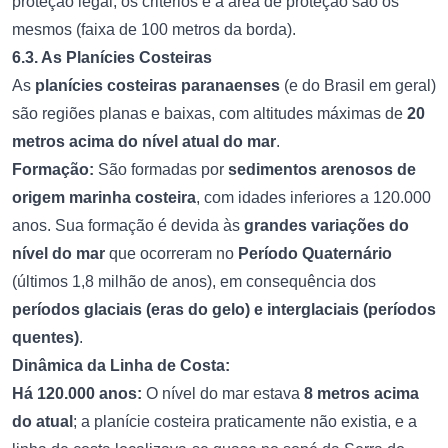
proteção legal, os critérios e a área de proteção são os
mesmos (faixa de 100 metros da borda).
6.3. As Planícies Costeiras
As
planícies costeiras paranaenses
(e do Brasil em geral)
são regiões planas e baixas, com altitudes máximas de
20
metros acima do nível atual do mar
.
Formação:
São formadas por
sedimentos arenosos de
origem marinha costeira
, com idades inferiores a 120.000
anos. Sua formação é devida às
grandes variações do
nível do mar
que ocorreram no
Período Quaternário
(últimos 1,8 milhão de anos), em consequência dos
períodos glaciais (eras do gelo) e interglaciais (períodos
quentes)
.
Dinâmica da Linha de Costa:
Há 120.000 anos:
O nível do mar estava
8 metros acima
do atual
; a planície costeira praticamente não existia, e a