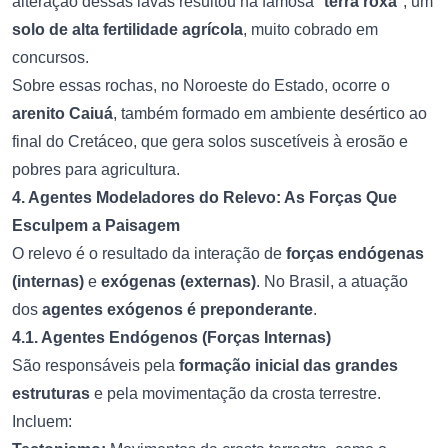
alteração dessas lavas resultou na famosa "
terra roxa
", um
solo de alta fertilidade agrícola
, muito cobrado em
concursos.
Sobre essas rochas, no Noroeste do Estado, ocorre o
arenito Caiuá
, também formado em ambiente desértico ao
final do Cretáceo, que gera solos suscetíveis à erosão e
pobres para agricultura.
4. Agentes Modeladores do Relevo: As Forças Que
Esculpem a Paisagem
O relevo é o resultado da interação de
forças endógenas
(internas)
e
exógenas (externas)
. No Brasil, a atuação
dos
agentes exógenos é preponderante
.
4.1. Agentes Endógenos (Forças Internas)
São responsáveis pela
formação inicial das grandes
estruturas
e pela movimentação da crosta terrestre.
Incluem: