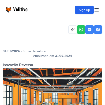
Volitivo
Sign up
Open
31/07/2024
•
6
min
de leitura
Atualizado em
31/07/2024
Inovação Reversa