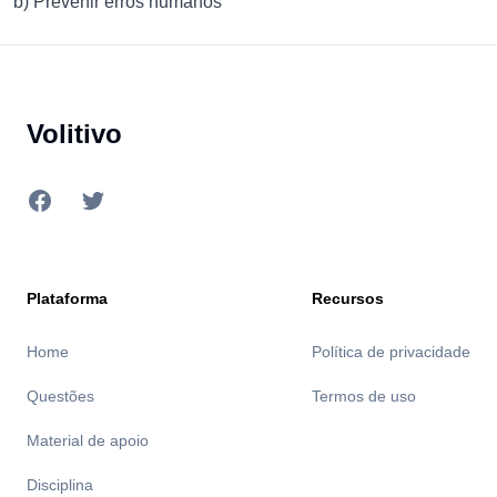
b) Prevenir erros humanos
Footer
Volitivo
Facebook
Twitter
Plataforma
Recursos
Home
Política de privacidade
Questões
Termos de uso
Material de apoio
Disciplina