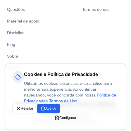
Questões
Termos de uso
Material de apoio
Disciplina
Blog
Sobre
Contato
Cookies e Política de Privacidade
Utilizamos cookies essenciais e de análise para
melhorar sua experiência. Ao continuar
navegando, você concorda com nossa
Política de
Privacidade
e
Termos de Uso
.
Aprenda mais rápido com a
Volitivo
Rejeitar
Aceitar
Resolva questões de concursos públicos, enem, vestibulares e
muito mais gratuitamente.
Configurar
©Todos os direitos reservados a Volitivo.