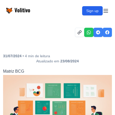
Volitivo
Sign up
Open
31/07/2024
•
4
min
de leitura
Atualizado em
23/08/2024
Matriz BCG