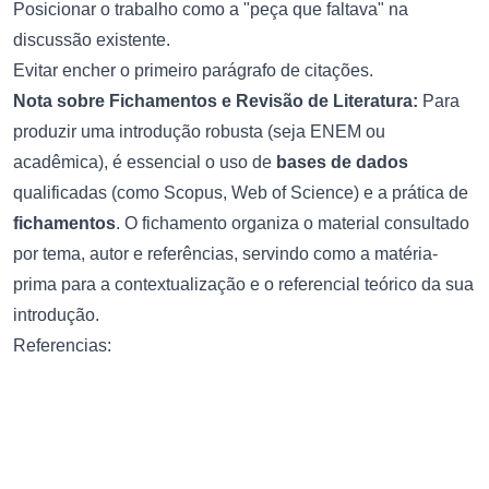
Posicionar o trabalho como a "peça que faltava" na
discussão existente.
Evitar encher o primeiro parágrafo de citações.
Nota sobre Fichamentos e Revisão de Literatura:
Para
produzir uma introdução robusta (seja ENEM ou
acadêmica), é essencial o uso de
bases de dados
qualificadas (como Scopus, Web of Science) e a prática de
fichamentos
. O fichamento organiza o material consultado
por tema, autor e referências, servindo como a matéria-
prima para a contextualização e o referencial teórico da sua
introdução.
Referencias:
LIMA, Ítalo da Silva. Indícios de autoria em redações nota 1000 no
Exame Nacional do Ensino Médio (ENEM) 2023. 2024.
COSTA, Mateus Correa et al. AS COMPETÊNCIAS DA REDAÇÃO DO