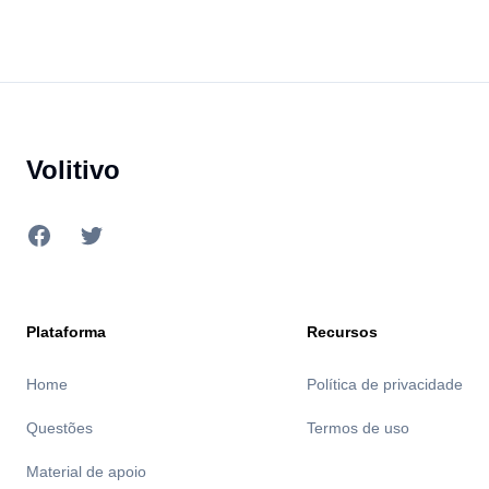
ENEM: PROCESSOS DE NORMALIZAÇÃO DO SUJEITO REDATOR.
2025.
Footer
Volitivo
Facebook
Twitter
Plataforma
Recursos
Home
Política de privacidade
Questões
Termos de uso
Material de apoio