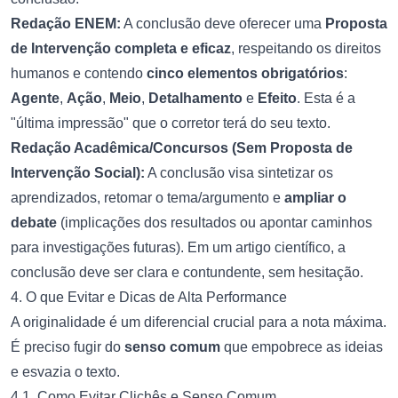
Redação ENEM:
A conclusão deve oferecer uma
Proposta
de Intervenção completa e eficaz
, respeitando os direitos
humanos e contendo
cinco elementos obrigatórios
:
Agente
,
Ação
,
Meio
,
Detalhamento
e
Efeito
. Esta é a
"última impressão" que o corretor terá do seu texto.
Redação Acadêmica/Concursos (Sem Proposta de
Intervenção Social):
A conclusão visa sintetizar os
aprendizados, retomar o tema/argumento e
ampliar o
debate
(implicações dos resultados ou apontar caminhos
para investigações futuras). Em um artigo científico, a
conclusão deve ser clara e contundente, sem hesitação.
4. O que Evitar e Dicas de Alta Performance
A originalidade é um diferencial crucial para a nota máxima.
É preciso fugir do
senso comum
que empobrece as ideias
e esvazia o texto.
4.1. Como Evitar Clichês e Senso Comum