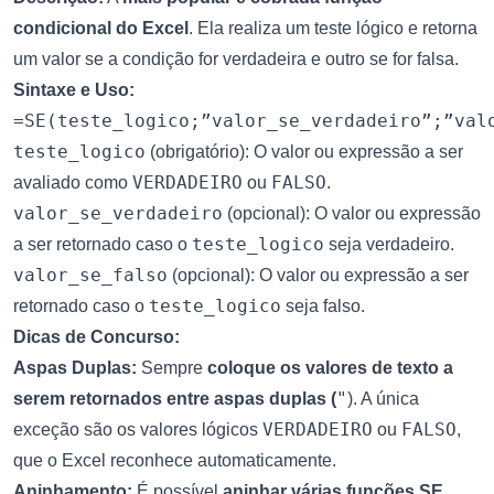
condicional do Excel
. Ela realiza um teste lógico e retorna
um valor se a condição for verdadeira e outro se for falsa.
Sintaxe e Uso:
=SE(teste_logico;”valor_se_verdadeiro”;”val
teste_logico
(obrigatório): O valor ou expressão a ser
VERDADEIRO
FALSO
avaliado como
ou
.
valor_se_verdadeiro
(opcional): O valor ou expressão
teste_logico
a ser retornado caso o
seja verdadeiro.
valor_se_falso
(opcional): O valor ou expressão a ser
teste_logico
retornado caso o
seja falso.
Dicas de Concurso:
Aspas Duplas:
Sempre
coloque os valores de texto a
"
serem retornados entre aspas duplas (
). A única
VERDADEIRO
FALSO
exceção são os valores lógicos
ou
,
que o Excel reconhece automaticamente.
Aninhamento:
É possível
aninhar várias funções SE