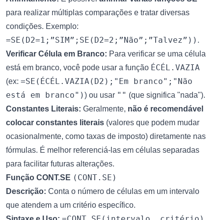
para realizar múltiplas comparações e tratar diversas
condições. Exemplo:
=SE(D2=1;”SIM”;SE(D2=2;”Não”;”Talvez”))
.
Verificar Célula em Branco:
Para verificar se uma célula
ÉCÉL.VAZIA
está em branco, você pode usar a função
=SE(ÉCÉL.VAZIA(D2);"Em branco";"Não
(ex:
está em branco")
""
) ou usar
(que significa "nada").
Constantes Literais:
Geralmente,
não é recomendável
colocar constantes literais
(valores que podem mudar
ocasionalmente, como taxas de imposto) diretamente nas
fórmulas. É melhor referenciá-las em células separadas
para facilitar futuras alterações.
(CONT.SE)
Função CONT.SE
Descrição:
Conta o número de células em um intervalo
que atendem a um critério específico.
=CONT.SE(intervalo, critério)
Sintaxe e Uso:
.