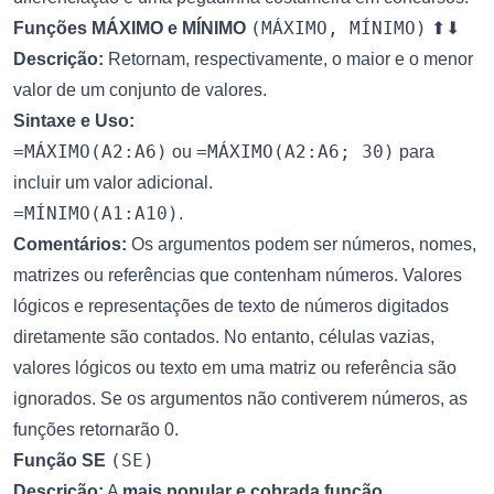
(MÁXIMO, MÍNIMO)
Funções MÁXIMO e MÍNIMO
⬆
⬇
Descrição:
Retornam, respectivamente, o maior e o menor
valor de um conjunto de valores.
Sintaxe e Uso:
=MÁXIMO(A2:A6)
=MÁXIMO(A2:A6; 30)
ou
para
incluir um valor adicional.
=MÍNIMO(A1:A10)
.
Comentários:
Os argumentos podem ser números, nomes,
matrizes ou referências que contenham números. Valores
lógicos e representações de texto de números digitados
diretamente são contados. No entanto, células vazias,
valores lógicos ou texto em uma matriz ou referência são
ignorados. Se os argumentos não contiverem números, as
funções retornarão 0.
(SE)
Função SE
Descrição:
A
mais popular e cobrada função