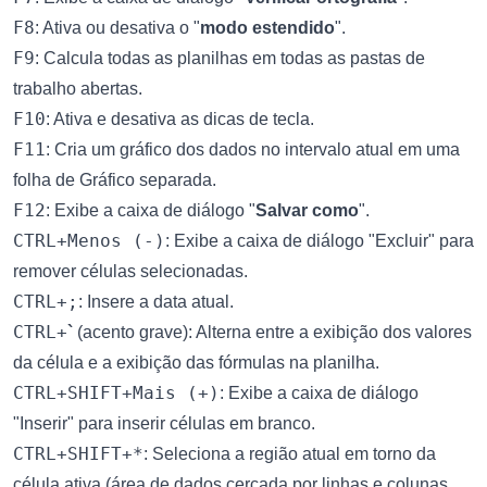
F8
: Ativa ou desativa o "
modo estendido
".
F9
: Calcula todas as planilhas em todas as pastas de
trabalho abertas.
F10
: Ativa e desativa as dicas de tecla.
F11
: Cria um gráfico dos dados no intervalo atual em uma
folha de Gráfico separada.
F12
: Exibe a caixa de diálogo "
Salvar como
".
CTRL+Menos (-)
: Exibe a caixa de diálogo "Excluir" para
remover células selecionadas.
CTRL+;
: Insere a data atual.
CTRL+
`
(acento grave): Alterna entre a exibição dos valores
da célula e a exibição das fórmulas na planilha.
CTRL+SHIFT+Mais (+)
: Exibe a caixa de diálogo
"Inserir" para inserir células em branco.
CTRL+SHIFT+*
: Seleciona a região atual em torno da
célula ativa (área de dados cercada por linhas e colunas