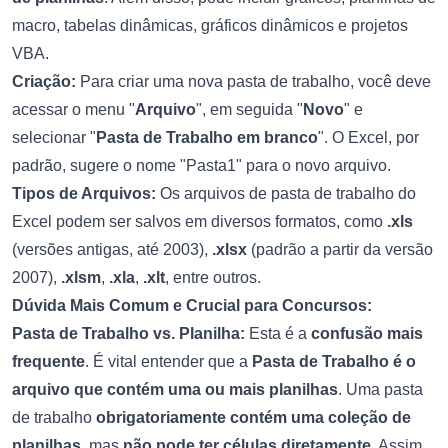
macro, tabelas dinâmicas, gráficos dinâmicos e projetos
VBA.
Criação:
Para criar uma nova pasta de trabalho, você deve
acessar o menu "
Arquivo
", em seguida "
Novo
" e
selecionar "
Pasta de Trabalho em branco
". O Excel, por
padrão, sugere o nome "Pasta1" para o novo arquivo.
Tipos de Arquivos:
Os arquivos de pasta de trabalho do
Excel podem ser salvos em diversos formatos, como
.xls
(versões antigas, até 2003),
.xlsx
(padrão a partir da versão
2007),
.xlsm
,
.xla
,
.xlt
, entre outros.
Dúvida Mais Comum e Crucial para Concursos:
Pasta de Trabalho vs. Planilha:
Esta é a
confusão mais
frequente
. É vital entender que a
Pasta de Trabalho é o
arquivo que contém uma ou mais planilhas
. Uma pasta
de trabalho
obrigatoriamente contém uma coleção de
planilhas
, mas
não pode ter células diretamente
. Assim,