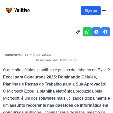
Volitivo
Sign up
Open
13/09/2025
•
14
min
de leitura
Atualizado em
13/09/2025
O que são células, planilhas e pastas de trabalho no Excel?
Excel para Concursos 2025: Dominando Células,
Planilhas e Pastas de Trabalho para a Sua Aprovação!
O Microsoft Excel, a
planilha eletrônica
produzida pela
Microsoft, é um dos softwares mais utilizados globalmente e
um
assunto recorrente nas questões de informática em
concursos públicos
. Dominar seus recursos, mesmo os