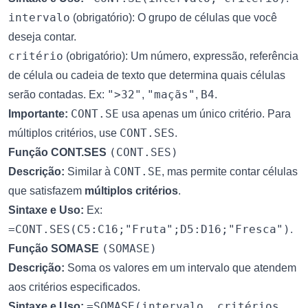
intervalo
(obrigatório): O grupo de células que você
deseja contar.
critério
(obrigatório): Um número, expressão, referência
de célula ou cadeia de texto que determina quais células
">32"
"maçãs"
B4
serão contadas. Ex:
,
,
.
CONT.SE
Importante:
usa apenas um único critério. Para
CONT.SES
múltiplos critérios, use
.
(CONT.SES)
Função CONT.SES
CONT.SE
Descrição:
Similar à
, mas permite contar células
que satisfazem
múltiplos critérios
.
Sintaxe e Uso:
Ex:
=CONT.SES(C5:C16;"Fruta";D5:D16;"Fresca")
.
(SOMASE)
Função SOMASE
Descrição:
Soma os valores em um intervalo que atendem
aos critérios especificados.
=SOMASE(intervalo, critérios,
Sintaxe e Uso: