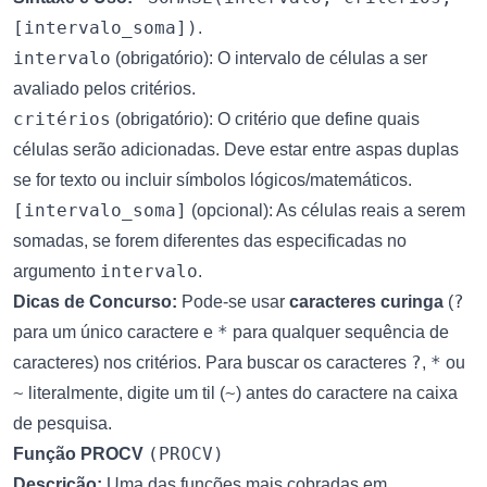
[intervalo_soma])
.
intervalo
(obrigatório): O intervalo de células a ser
avaliado pelos critérios.
critérios
(obrigatório): O critério que define quais
células serão adicionadas. Deve estar entre aspas duplas
se for texto ou incluir símbolos lógicos/matemáticos.
[intervalo_soma]
(opcional): As células reais a serem
somadas, se forem diferentes das especificadas no
intervalo
argumento
.
?
Dicas de Concurso:
Pode-se usar
caracteres curinga
(
*
para um único caractere e
para qualquer sequência de
?
*
caracteres) nos critérios. Para buscar os caracteres
,
ou
~
~
literalmente, digite um til (
) antes do caractere na caixa
de pesquisa.
(PROCV)
Função PROCV
Descrição:
Uma das funções mais cobradas em