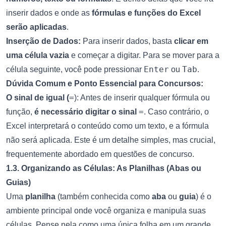
inserir dados e onde as
fórmulas e funções do Excel
serão aplicadas
.
Inserção de Dados:
Para inserir dados, basta
clicar em
uma célula vazia
e começar a digitar. Para se mover para a
Enter
Tab
célula seguinte, você pode pressionar
ou
.
Dúvida Comum e Ponto Essencial para Concursos:
=
O sinal de igual (
): Antes de inserir qualquer fórmula ou
=
função,
é necessário digitar o sinal
. Caso contrário, o
Excel interpretará o conteúdo como um texto, e a fórmula
não será aplicada. Este é um detalhe simples, mas crucial,
frequentemente abordado em questões de concurso.
1.3. Organizando as Células: As Planilhas (Abas ou
Guias)
Uma
planilha
(também conhecida como
aba
ou
guia
) é o
ambiente principal onde você organiza e manipula suas
células. Pense nela como uma única folha em um grande