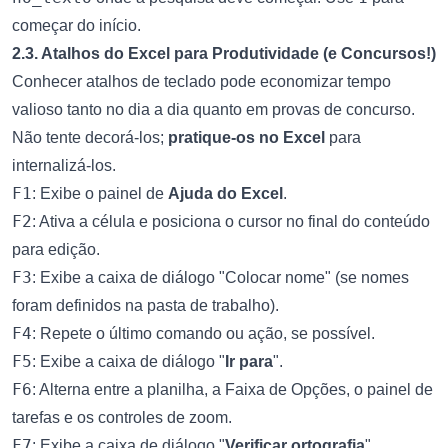
começar do início.
2.3. Atalhos do Excel para Produtividade (e Concursos!)
Conhecer atalhos de teclado pode economizar tempo
valioso tanto no dia a dia quanto em provas de concurso.
Não tente decorá-los;
pratique-os no Excel
para
internalizá-los.
F1
: Exibe o painel de
Ajuda do Excel
.
F2
: Ativa a célula e posiciona o cursor no final do conteúdo
para edição.
F3
: Exibe a caixa de diálogo "Colocar nome" (se nomes
foram definidos na pasta de trabalho).
F4
: Repete o último comando ou ação, se possível.
F5
: Exibe a caixa de diálogo "
Ir para
".
F6
: Alterna entre a planilha, a Faixa de Opções, o painel de
tarefas e os controles de zoom.
F7
: Exibe a caixa de diálogo "
Verificar ortografia
".