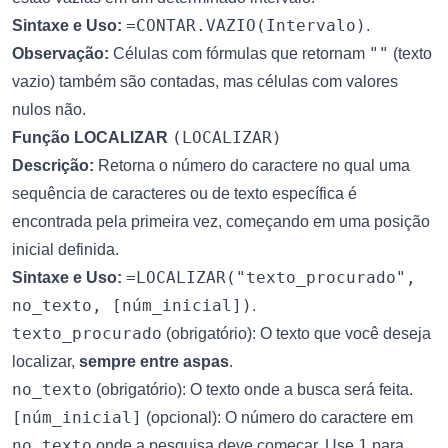
=CONTAR.VAZIO(Intervalo)
Sintaxe e Uso:
.
""
Observação:
Células com fórmulas que retornam
(texto
vazio) também são contadas, mas células com valores
nulos não.
(LOCALIZAR)
Função LOCALIZAR
Descrição:
Retorna o número do caractere no qual uma
sequência de caracteres ou de texto específica é
encontrada pela primeira vez, começando em uma posição
inicial definida.
=LOCALIZAR("texto_procurado",
Sintaxe e Uso:
no_texto, [núm_inicial])
.
texto_procurado
(obrigatório): O texto que você deseja
localizar,
sempre entre aspas
.
no_texto
(obrigatório): O texto onde a busca será feita.
[núm_inicial]
(opcional): O número do caractere em
no_texto
1
onde a pesquisa deve começar. Use
para