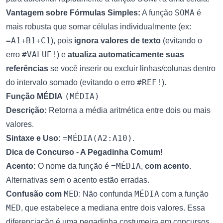
SOMA
Vantagem sobre Fórmulas Simples:
A função
é
mais robusta que somar células individualmente (ex:
=A1+B1+C1
), pois
ignora valores de texto
(evitando o
#VALUE!
erro
) e
atualiza automaticamente suas
referências
se você inserir ou excluir linhas/colunas dentro
#REF!
do intervalo somado (evitando o erro
).
(MÉDIA)
Função MÉDIA
Descrição:
Retorna a média aritmética entre dois ou mais
valores.
=MÉDIA(A2:A10)
Sintaxe e Uso:
.
Dica de Concurso - A Pegadinha Comum!
=MÉDIA
Acento:
O nome da função é
,
com acento
.
Alternativas sem o acento estão erradas.
MED
MÉDIA
Confusão com
: Não confunda
com a função
MED
, que estabelece a mediana entre dois valores. Essa
diferenciação é uma pegadinha costumeira em concursos.