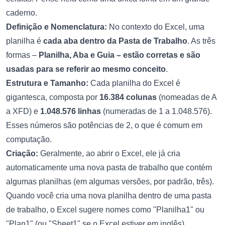
caderno.
Definição e Nomenclatura:
No contexto do Excel, uma
planilha é
cada aba dentro da Pasta de Trabalho
. As três
formas –
Planilha, Aba e Guia – estão corretas e são
usadas para se referir ao mesmo conceito
.
Estrutura e Tamanho:
Cada planilha do Excel é
gigantesca, composta por
16.384 colunas
(nomeadas de A
a XFD) e
1.048.576 linhas
(numeradas de 1 a 1.048.576).
Esses números são potências de 2, o que é comum em
computação.
Criação:
Geralmente, ao abrir o Excel, ele já cria
automaticamente uma nova pasta de trabalho que contém
algumas planilhas (em algumas versões, por padrão, três).
Quando você cria uma nova planilha dentro de uma pasta
de trabalho, o Excel sugere nomes como "Planilha1" ou
"Plan1" (ou "Sheet1" se o Excel estiver em inglês).