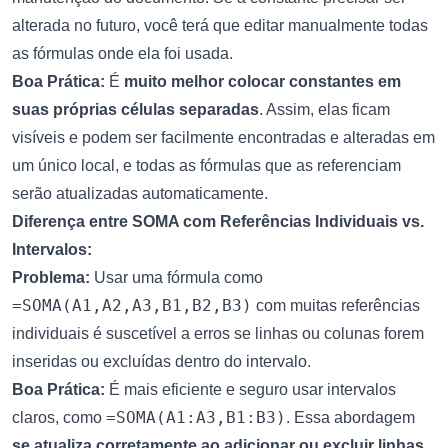
alterada no futuro, você terá que editar manualmente todas
as fórmulas onde ela foi usada.
Boa Prática:
É
muito melhor colocar constantes em
suas próprias células separadas
. Assim, elas ficam
visíveis e podem ser facilmente encontradas e alteradas em
um único local, e todas as fórmulas que as referenciam
serão atualizadas automaticamente.
Diferença entre SOMA com Referências Individuais vs.
Intervalos:
Problema:
Usar uma fórmula como
=SOMA(A1,A2,A3,B1,B2,B3)
com muitas referências
individuais é suscetível a erros se linhas ou colunas forem
inseridas ou excluídas dentro do intervalo.
Boa Prática:
É mais eficiente e seguro usar intervalos
=SOMA(A1:A3,B1:B3)
claros, como
. Essa abordagem
se atualiza corretamente ao adicionar ou excluir linhas
.