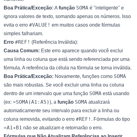
SOMA
Boa Prática/Exceção:
A
função
é "inteligente" e
ignora valores de texto, somando apenas os números. Isso
#VALUE!
evita o erro
em muitos casos onde fórmulas
simples falhariam.
#REF!
Erro
(Referência Inválida):
Causa Comum:
Este erro aparece quando você exclui
uma linha ou coluna que está sendo referenciada por uma
fórmula. A referência da célula na fórmula se torna inválida.
SOMA
Boa Prática/Exceção:
Novamente, funções como
são mais robustas. Se você excluir uma linha ou coluna
SOMA
dentro de um intervalo que uma função
está usando
=SOMA(A1:A5)
SOMA
(ex:
), a
função
atualizará
automaticamente seu intervalo para excluir a linha ou
#REF!
coluna removida, evitando o erro
. Fórmulas do tipo
=A1+B1
não se atualizam e retornarão o erro.
Fórmulas que Não Atualizam Referências ao Inserir