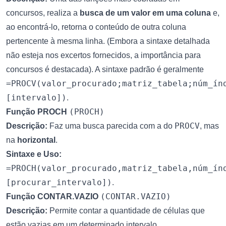
concursos, realiza a
busca de um valor em uma coluna
e,
ao encontrá-lo, retorna o conteúdo de outra coluna
pertencente à mesma linha. (Embora a sintaxe detalhada
não esteja nos excertos fornecidos, a importância para
concursos é destacada). A sintaxe padrão é geralmente
=PROCV(valor_procurado;matriz_tabela;núm_ín
[intervalo])
.
(PROCH)
Função PROCH
PROCV
Descrição:
Faz uma busca parecida com a do
, mas
na
horizontal
.
Sintaxe e Uso:
=PROCH(valor_procurado,matriz_tabela,núm_ín
[procurar_intervalo])
.
(CONTAR.VAZIO)
Função CONTAR.VAZIO
Descrição:
Permite contar a quantidade de células que
estão vazias em um determinado intervalo.