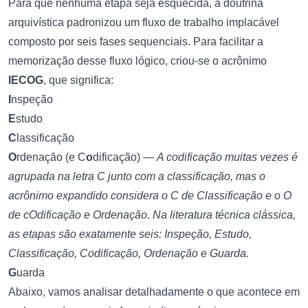
Para que nenhuma etapa seja esquecida, a doutrina
arquivística padronizou um fluxo de trabalho implacável
composto por seis fases sequenciais. Para facilitar a
memorização desse fluxo lógico, criou-se o acrônimo
IECOG
, que significa:
I
nspeção
E
studo
C
lassificação
O
rdenação (e C
o
dificação) —
A codificação muitas vezes é
agrupada na letra C junto com a classificação, mas o
acrônimo expandido considera o C de Classificação e o O
de cOdificação e Ordenação. Na literatura técnica clássica,
as etapas são exatamente seis: Inspeção, Estudo,
Classificação, Codificação, Ordenação e Guarda.
G
uarda
Abaixo, vamos analisar detalhadamente o que acontece em