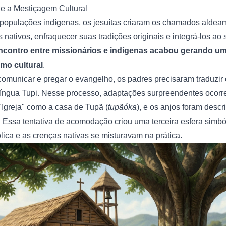
 e a Mestiçagem Cultural
s populações indígenas, os jesuítas criaram os chamados alde
s nativos, enfraquecer suas tradições originais e integrá-los ao
ncontro entre missionários e indígenas acabou gerando u
smo cultural
.
omunicar e pregar o evangelho, os padres precisaram traduzir
 língua Tupi. Nesse processo, adaptações surpreendentes ocorr
"Igreja" como a casa de Tupã (
tupãóka
), e os anjos foram descr
. Essa tentativa de acomodação criou uma terceira esfera simbó
ólica e as crenças nativas se misturavam na prática.