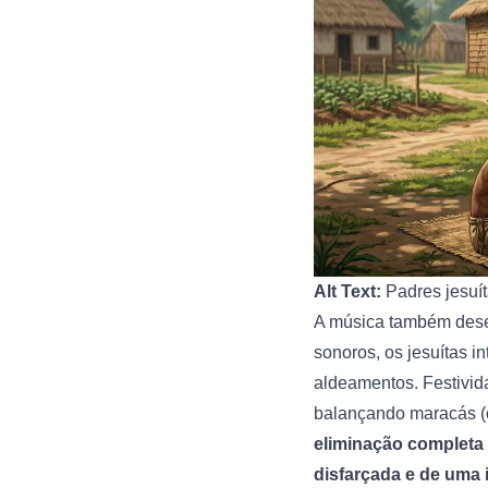
Alt Text:
Padres jesuít
A música também desem
sonoros, os jesuítas i
aldeamentos. Festivid
balançando maracás (c
eliminação completa 
disfarçada e de uma 