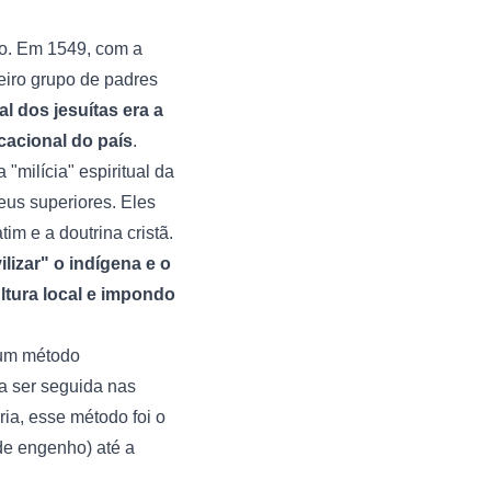
ão. Em 1549, com a
iro grupo de padres
l dos jesuítas era a
cacional do país
.
milícia" espiritual da
eus superiores. Eles
im e a doutrina cristã.
vilizar" o indígena e o
tura local e impondo
 um método
 a ser seguida nas
ia, esse método foi o
 de engenho) até a