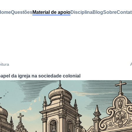
Home
Questões
Material de apoio
Disciplina
Blog
Sobre
Contat
eitura
apel da igreja na sociedade colonial