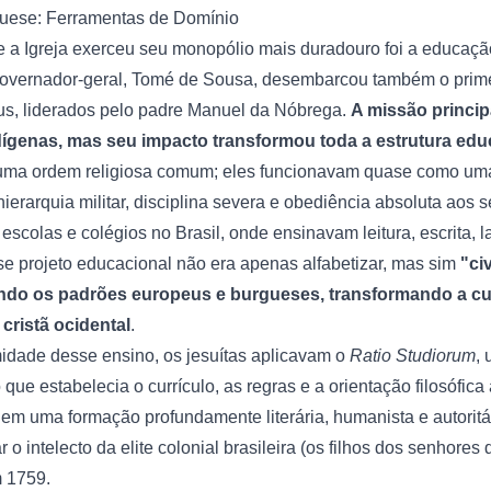
uese: Ferramentas de Domínio
a Igreja exerceu seu monopólio mais duradouro foi a educaç
governador-geral, Tomé de Sousa, desembarcou também o prime
s, liderados pelo padre Manuel da Nóbrega.
A missão principa
ígenas, mas seu impacto transformou toda a estrutura edu
uma ordem religiosa comum; eles funcionavam quase como uma "
erarquia militar, disciplina severa e obediência absoluta aos s
scolas e colégios no Brasil, onde ensinavam leitura, escrita, lat
se projeto educacional não era apenas alfabetizar, mas sim
"ci
ndo os padrões europeus e burgueses, transformando a cul
ristã ocidental
.
midade desse ensino, os jesuítas aplicavam o
Ratio Studiorum
,
ue estabelecia o currículo, as regras e a orientação filosófica
em uma formação profundamente literária, humanista e autoritár
 o intelecto da elite colonial brasileira (os filhos dos senhores
 1759.