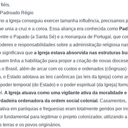
fiéis.
O Padroado Régio
 a Igreja conseguiu exercer tamanha influência, precisamos p
que unia a cruz e a coroa. Essa aliança era conhecida como
Pad
ntre o Papado (a Santa Sé) e a monarquia de Portugal, que con
deres e responsabilidades sobre a administração religiosa nas
o significava que
a Igreja estava absorvida nas estruturas b
 quem tinha a habilitação para propor a criação de novas dioces
 o Brasil, além de arcar com os custos e ordenados (côngruas) 
, o Estado adotava as leis canônicas (as leis da Igreja) como as l
poder temporal (do Estado) e o poder espiritual (da Igreja) fo
el.
A Igreja atuava como uma vigilante ativa da moralidade 
dadeira ordenadora da ordem social colonial
. Casamentos, 
rativa em paróquias e freguesias eram totalmente geridos por ins
i fundamental para legitimar o projeto colonizador, utilizando a 
 terras e os povos originários.