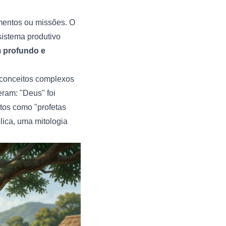
amentos ou missões. O
 sistema produtivo
m profundo e
 conceitos complexos
eram: "Deus" foi
itos como "profetas
lica, uma mitologia