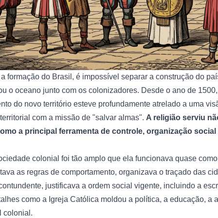
 formação do Brasil, é impossível separar a construção do paí
sou o oceano junto com os colonizadores. Desde o ano de 1500, 
to do novo território esteve profundamente atrelado a uma vis
erritorial com a missão de "salvar almas".
A religião serviu 
 como a principal ferramenta de controle, organização socia
sociedade colonial foi tão amplo que ela funcionava quase como
ditava as regras de comportamento, organizava o traçado das ci
ontundente, justificava a ordem social vigente, incluindo a escr
lhes como a Igreja Católica moldou a política, a educação, a ar
 colonial.