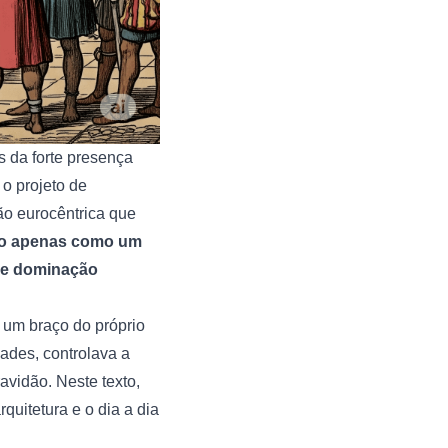
s da forte presença
o projeto de
ão eurocêntrica que
não apenas como um
l e dominação
 um braço do próprio
dades, controlava a
avidão. Neste texto,
quitetura e o dia a dia