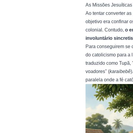
As Missões Jesuíticas
Ao tentar converter a
objetivo era confinar o
colonial. Contudo,
o e
involuntário sincreti
Para conseguirem se c
do catolicismo para a
traduzido como Tupã, 
voadores" (
karaibebê
)
paralela onde a fé cat