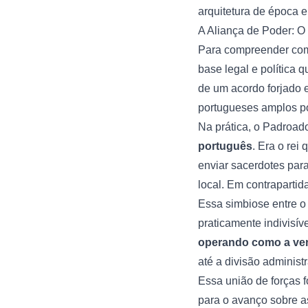
arquitetura de época e 
A Aliança de Poder: 
Para compreender como
base legal e política 
de um acordo forjado e
portugueses amplos po
Na prática, o Padroad
português
. Era o rei
enviar sacerdotes para
local. Em contrapartida
Essa simbiose entre o 
praticamente indivisív
operando como a ver
até a divisão administ
Essa união de forças fo
para o avanço sobre as