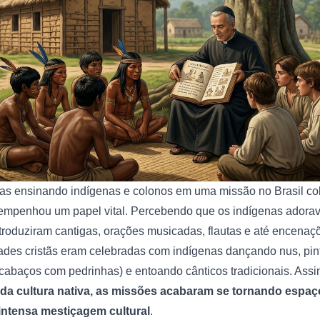
as ensinando indígenas e colonos em uma missão no Brasil col
penhou um papel vital. Percebendo que os indígenas adoravam
ntroduziram cantigas, orações musicadas, flautas e até encenaçõ
ades cristãs eram celebradas com indígenas dançando nus, pi
abaços com pedrinhas) e entoando cânticos tradicionais. Ass
da cultura nativa, as missões acabaram se tornando espaço
intensa mestiçagem cultural
.