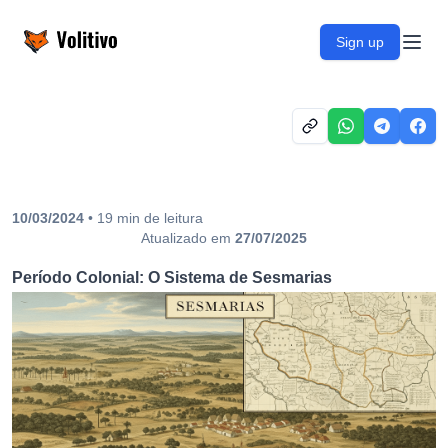
Volitivo
Sign up
Open
10/03/2024
•
19
min
de leitura
Atualizado em
27/07/2025
Período Colonial: O Sistema de Sesmarias