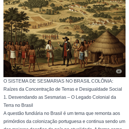
O SISTEMA DE SESMARIAS NO BRASIL COLÔNIA:
Raízes da Concentração de Terras e Desigualdade Social
1. Desvendando as Sesmarias – O Legado Colonial da
Terra no Brasil
A questão fundiária no Brasil é um tema que remonta aos
primórdios da colonização portuguesa e continua sendo um