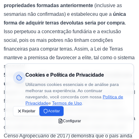
propriedades formadas anteriormente
(inclusive as
sesmarias não confirmadas) e estabeleceu que a
única
forma de adquirir terras devolutas seria por compra
.
Isso perpetuou a concentração fundiária e a exclusão
social, pois os mais pobres não tinham condições
financeiras para comprar terras. Assim, a Lei de Terras
manteve a premissa de favorecer a elite, tal como o sistema
sesmarial.
5. Por que o problema da terra no Brasil é considerado
Cookies e Política de Privacidade
um "legado colonial"?
O problema da terra no Brasil é um
Utilizamos cookies essenciais e de análise para
melhorar sua experiência. Ao continuar
legado colonial porque as bases da estrutura fundiária atual
navegando, você concorda com nossa
Política de
foram estabelecidas durante o período colonial, com o
Privacidade
e
Termos de Uso
.
sistema sesmarial. A persistência de problemas como a
Rejeitar
Aceitar
concentração de terras, a desigualdade social e a ineficácia
Configurar
das políticas de reforma agrária (como evidenciado pelo
Censo Agropecuário de 2017) demonstra que o país ainda