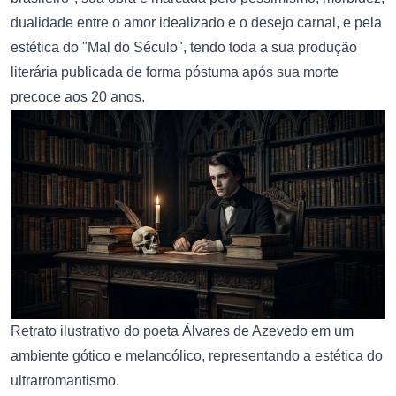
dualidade entre o amor idealizado e o desejo carnal, e pela
estética do "Mal do Século", tendo toda a sua
produção
literária
publicada de forma póstuma após sua morte
precoce aos 20 anos.
Retrato ilustrativo do poeta Álvares de Azevedo em um
ambiente gótico e melancólico, representando a estética do
ultrarromantismo.