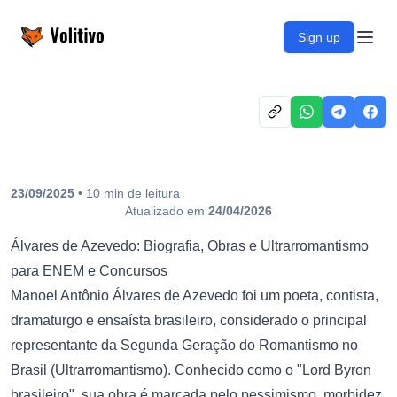
Volitivo
Sign up
Open
23/09/2025
•
10
min
de leitura
Atualizado em
24/04/2026
Álvares de Azevedo: Biografia, Obras e Ultrarromantismo
para ENEM e Concursos
Manoel Antônio Álvares de Azevedo foi um poeta, contista,
dramaturgo e ensaísta brasileiro, considerado o principal
representante da Segunda Geração do Romantismo no
Brasil (Ultrarromantismo). Conhecido como o "Lord Byron
brasileiro", sua obra é marcada pelo pessimismo, morbidez,