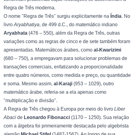
Regra de Três moderna.
O nome "Regra de Três" surgiu explicitamente na
Índia
. No
livro
Aryabhatiya
, de 499 d.C., do matemático indiano
Aryabhata
(476 – 550), além da Regra de Três, outras
variações como as regras de cinco e de sete também foram
apresentadas. Matemáticos árabes, como
al-Kwarizimi
(680 – 750), a empregavam para solucionar problemas de
transações comerciais, enfatizando a proporcionalidade
entre quatro números, como medida e preço, ou quantidade
e soma. Mesmo assim,
al-Karaji
(953 – 1029), outro
matemático árabe, referia-se a ela apenas como
"multiplicação e divisão".
A Regra de Três chegou à Europa por meio do livro
Liber
Abaci
de
Leonardo Fibonacci
(1170 – 1250). Sua relação
com a álgebra foi primeiramente destacada pelo algebrista
alemão
Michael Stifel
(1487-1567). Ao longo de sua