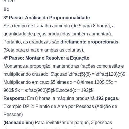
5
120
8
x
3º Passo: Análise da Proporcionalidade
Se o tempo de trabalho aumenta (de 5 para 8 horas), a
quantidade de peças produzidas também aumentará.
Portanto, as grandezas são
diretamente proporcionais
.
(Seta para cima em ambas as colunas).
4º Passo: Montar e Resolver a Equação
Montamos a proporção, mantendo as frações como estão e
multiplicando cruzado: $\qquad \dfrac{5}{8} = \dfrac{120}{x}$
Multiplicando em cruz: $5 \times x = 8 \times 120$ $5x =
960$ $x = \dfrac{960}{5}$ $\boxed{x = 192}$
Resposta:
Em 8 horas, a máquina produzirá
192 peças
.
Exemplo DP 2: Plantio de Área por Pessoas (Adição de
Pessoas)
(Baseado em)
Para revitalizar um parque, 3 pessoas