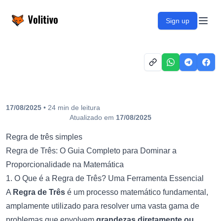
Volitivo
Sign up
Open
17/08/2025
•
24
min
de leitura
Atualizado em
17/08/2025
Regra de três simples
Regra de Três: O Guia Completo para Dominar a
Proporcionalidade na Matemática
1. O Que é a Regra de Três? Uma Ferramenta Essencial
A
Regra de Três
é um processo matemático fundamental,
amplamente utilizado para resolver uma vasta gama de
problemas que envolvem
grandezas diretamente ou