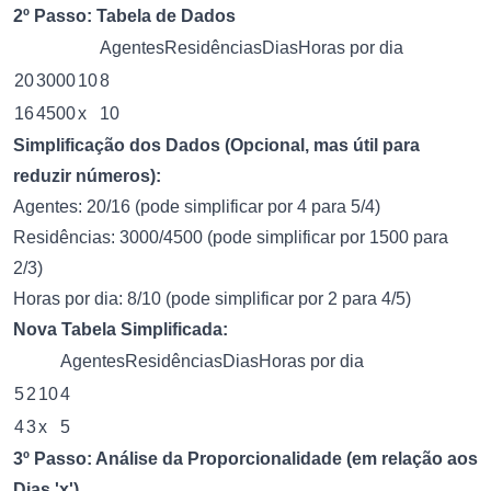
2º Passo: Tabela de Dados
AgentesResidênciasDiasHoras por dia
20
3000
10
8
16
4500
x
10
Simplificação dos Dados (Opcional, mas útil para
reduzir números):
Agentes: 20/16 (pode simplificar por 4 para 5/4)
Residências: 3000/4500 (pode simplificar por 1500 para
2/3)
Horas por dia: 8/10 (pode simplificar por 2 para 4/5)
Nova Tabela Simplificada:
AgentesResidênciasDiasHoras por dia
5
2
10
4
4
3
x
5
3º Passo: Análise da Proporcionalidade (em relação aos
Dias 'x')