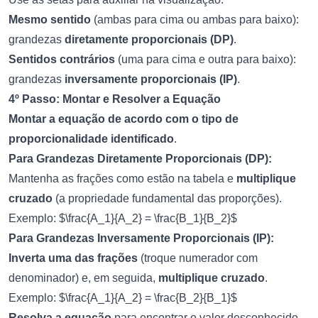
Mesmo sentido
(ambas para cima ou ambas para baixo):
grandezas
diretamente proporcionais (DP)
.
Sentidos contrários
(uma para cima e outra para baixo):
grandezas
inversamente proporcionais (IP)
.
4º Passo: Montar e Resolver a Equação
Montar a equação de acordo com o tipo de
proporcionalidade identificado
.
Para Grandezas Diretamente Proporcionais (DP):
Mantenha as frações como estão na tabela e
multiplique
cruzado
(a propriedade fundamental das proporções).
Exemplo: $\frac{A_1}{A_2} = \frac{B_1}{B_2}$
Para Grandezas Inversamente Proporcionais (IP):
Inverta uma das frações
(troque numerador com
denominador) e, em seguida,
multiplique cruzado
.
Exemplo: $\frac{A_1}{A_2} = \frac{B_2}{B_1}$
Resolva a equação
para encontrar o valor desconhecido