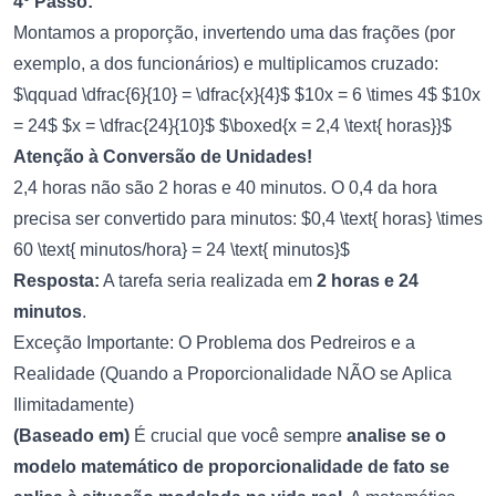
4º Passo:
Montamos a proporção, invertendo uma das frações (por
exemplo, a dos funcionários) e multiplicamos cruzado:
$\qquad \dfrac{6}{10} = \dfrac{x}{4}$ $10x = 6 \times 4$ $10x
= 24$ $x = \dfrac{24}{10}$ $\boxed{x = 2,4 \text{ horas}}$
Atenção à Conversão de Unidades!
2,4 horas não são 2 horas e 40 minutos. O 0,4 da hora
precisa ser convertido para minutos: $0,4 \text{ horas} \times
60 \text{ minutos/hora} = 24 \text{ minutos}$
Resposta:
A tarefa seria realizada em
2 horas e 24
minutos
.
Exceção Importante: O Problema dos Pedreiros e a
Realidade (Quando a Proporcionalidade NÃO se Aplica
Ilimitadamente)
(Baseado em)
É crucial que você sempre
analise se o
modelo matemático de proporcionalidade de fato se