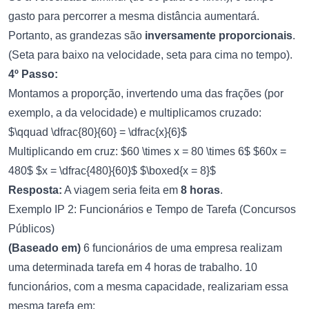
gasto para percorrer a mesma distância aumentará.
Portanto, as grandezas são
inversamente proporcionais
.
(Seta para baixo na velocidade, seta para cima no tempo).
4º Passo:
Montamos a proporção, invertendo uma das frações (por
exemplo, a da velocidade) e multiplicamos cruzado:
$\qquad \dfrac{80}{60} = \dfrac{x}{6}$
Multiplicando em cruz: $60 \times x = 80 \times 6$ $60x =
480$ $x = \dfrac{480}{60}$ $\boxed{x = 8}$
Resposta:
A viagem seria feita em
8 horas
.
Exemplo IP 2: Funcionários e Tempo de Tarefa (Concursos
Públicos)
(Baseado em)
6 funcionários de uma empresa realizam
uma determinada tarefa em 4 horas de trabalho. 10
funcionários, com a mesma capacidade, realizariam essa
mesma tarefa em: