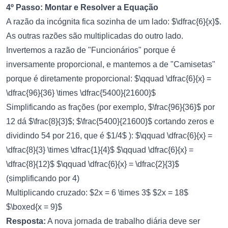
4º Passo: Montar e Resolver a Equação
A razão da incógnita fica sozinha de um lado: $\dfrac{6}{x}$.
As outras razões são multiplicadas do outro lado.
Invertemos a razão de "Funcionários" porque é
inversamente proporcional, e mantemos a de "Camisetas"
porque é diretamente proporcional: $\qquad \dfrac{6}{x} =
\dfrac{96}{36} \times \dfrac{5400}{21600}$
Simplificando as frações (por exemplo, $\frac{96}{36}$ por
12 dá $\frac{8}{3}$; $\frac{5400}{21600}$ cortando zeros e
dividindo 54 por 216, que é $1/4$ ): $\qquad \dfrac{6}{x} =
\dfrac{8}{3} \times \dfrac{1}{4}$ $\qquad \dfrac{6}{x} =
\dfrac{8}{12}$ $\qquad \dfrac{6}{x} = \dfrac{2}{3}$
(simplificando por 4)
Multiplicando cruzado: $2x = 6 \times 3$ $2x = 18$
$\boxed{x = 9}$
Resposta:
A nova jornada de trabalho diária deve ser