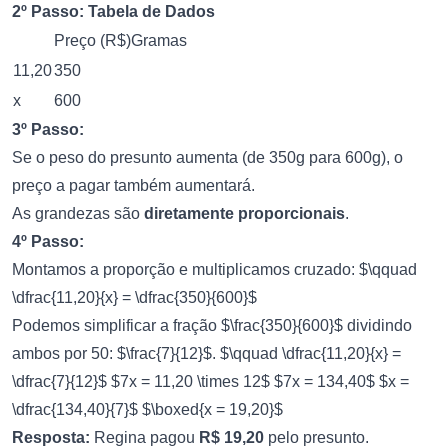
2º Passo: Tabela de Dados
Preço (R$)Gramas
11,20
350
x
600
3º Passo:
Se o peso do presunto aumenta (de 350g para 600g), o
preço a pagar também aumentará.
As grandezas são
diretamente proporcionais
.
4º Passo:
Montamos a proporção e multiplicamos cruzado: $\qquad
\dfrac{11,20}{x} = \dfrac{350}{600}$
Podemos simplificar a fração $\frac{350}{600}$ dividindo
ambos por 50: $\frac{7}{12}$. $\qquad \dfrac{11,20}{x} =
\dfrac{7}{12}$ $7x = 11,20 \times 12$ $7x = 134,40$ $x =
\dfrac{134,40}{7}$ $\boxed{x = 19,20}$
Resposta:
Regina pagou
R$ 19,20
pelo presunto.