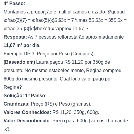
4º Passo:
Montamos a proporção e multiplicamos cruzado: $\qquad
\dfrac{3}{7} = \dfrac{5}{x}$ $3x = 7 \times 5$ $3x = 35$ $x =
\dfrac{35}{3}$ $\boxed{x \approx 11,67}$
Resposta:
As 7 pessoas reflorestarão aproximadamente
11,67 m² por dia
.
Exemplo DP 3: Preço por Peso (Compras)
(Baseado em)
Laura pagou R$ 11,20 por 350g de
presunto. No mesmo estabelecimento, Regina comprou
600g do mesmo presunto. Qual foi o valor pago por
Regina?
Solução:
1º Passo:
Grandezas:
Preço (R$) e Peso (gramas).
Valores Conhecidos:
R$ 11,20, 350g, 600g.
Valor Desconhecido:
Preço para 600g (vamos chamar de
'x').