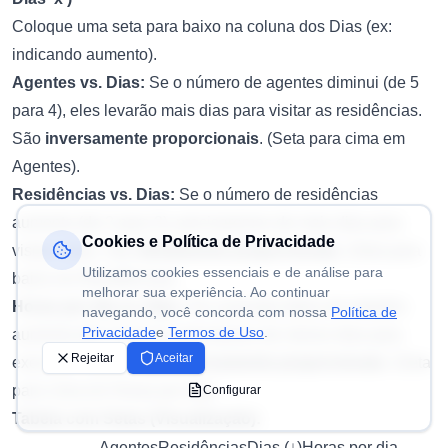
Coloque uma seta para baixo na coluna dos Dias (ex:
indicando aumento).
Agentes vs. Dias:
Se o número de agentes diminui (de 5
para 4), eles levarão mais dias para visitar as residências.
São
inversamente proporcionais
. (Seta para cima em
Agentes).
Residências vs. Dias:
Se o número de residências
aumenta (de 2 para 3), precisaremos de mais dias para
Cookies e Política de Privacidade
visitar todas. São
diretamente proporcionais
. (Seta para
Utilizamos cookies essenciais e de análise para
baixo em Residências).
melhorar sua experiência. Ao continuar
Horas por dia vs. Dias:
Se a jornada diária de trabalho
navegando, você concorda com nossa
Política de
Privacidade
e
Termos de Uso
.
aumenta (de 4 para 5), precisamos de menos dias para
Rejeitar
Aceitar
executar a tarefa. São
inversamente proporcionais
. (Seta
para cima em Horas por dia).
Configurar
Tabela com Setas (Visualização):
AgentesResidênciasDias (↓)Horas por dia