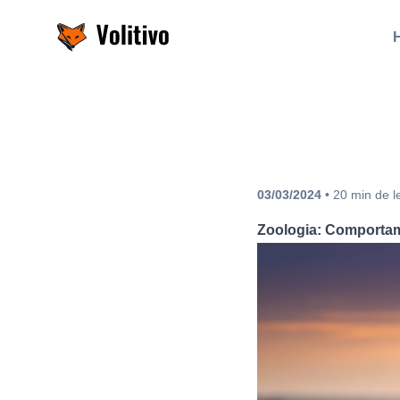
Volitivo
03/03/2024
•
20
min
de l
Zoologia: Comporta