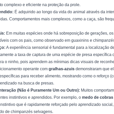
 complexo e eficiente na proteção da prole.
ndido:
É adquirido ao longo da vida do animal através da int
vidas. Comportamentos mais complexos, como a caça, são freq
is:
Em muitas espécies onde há sobreposição de gerações, os 
tíveis com os pais, como observado em guaxinins e chimpanzé
ço:
A experiência sensorial é fundamental para a localização d
mente a taxa de captura de uma espécie de presa específica 
ra o ninho, pois aprendem as mínimas dicas visuais de reconh
icionamento operante com
gralhas-azuis
demonstraram que el
específicas para receber alimento, mostrando como o reforço (
endizado na busca de presas.
nteração (Não é Puramente Um ou Outro):
Muitos comportam
es instintivos e aprendidos. Por exemplo, o
medo de cobras
nstintivo que é rapidamente reforçado pelo aprendizado social
do de chimpanzés selvagens.