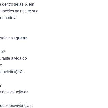
e dentro delas. Além
espécies na natureza e
ajudando a
aseia nas
quatro
ra
?
rante a vida do
e.
quelético) são
?
o da evolução da
de sobrevivência e