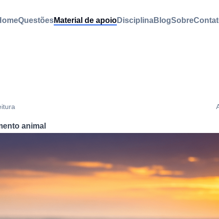
Home
Questões
Material de apoio
Disciplina
Blog
Sobre
Contat
eitura
mento animal