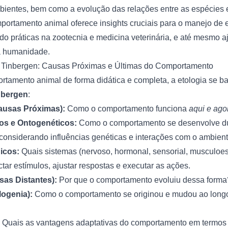
bientes, bem como a evolução das relações entre as espécies 
mportamento animal oferece insights cruciais para o manejo de 
do práticas na zootecnia e medicina veterinária, e até mesmo 
a humanidade.
 Tinbergen: Causas Próximas e Últimas do Comportamento
rtamento animal de forma didática e completa, a etologia se b
nbergen
:
ausas Próximas):
Como o comportamento funciona
aqui e ago
s e Ontogenéticos:
Como o comportamento se desenvolve du
 considerando influências genéticas e interações com o ambient
icos:
Quais sistemas (nervoso, hormonal, sensorial, musculoes
tar estímulos, ajustar respostas e executar as ações.
as Distantes):
Por que o comportamento evoluiu dessa forma
logenia):
Como o comportamento se originou e mudou ao long
Quais as vantagens adaptativas do comportamento em termos 