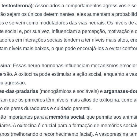
testosterona):
Associados a comportamentos agressivos e s
ão sejam os únicos determinantes, eles aumentam a probabili
s e servem como moduladores das vias neurais. Os níveis de
 social e, por sua vez, influenciam a percepção, motivação e 
ores em interações sociais tendem a ter níveis mais altos, e
m níveis mais baixos, o que pode encorajá-los a evitar confron
sina:
Essas neuro-hormonas influenciam mecanismos emocion
versão. A oxitocina pode estimular a ação social, enquanto a v
ou agressão.
es-das-pradarias
(monogâmicos e sociáveis) e
arganazes-do
am que os primeiros têm níveis mais altos de oxitocina, corre
ão de pares duradouros e cuidado parental.
ão importantes para a
memória social
, que permite aos animai
liares. A oxitocina é crucial para a formação de memórias socia
nos (melhorando o reconhecimento facial). A vasopressina ta