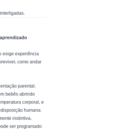
nterligadas.
aprendizado
 exige experiência
breviver, como andar
ientação parental.
com bebês abrindo
emperatura corporal, e
predisposição humana
nte instintiva.
ode ser programado