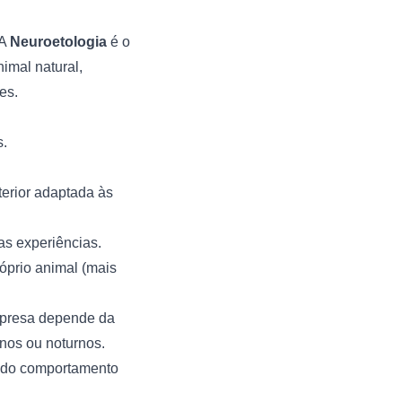
 A
Neuroetologia
é o
imal natural,
es.
s.
terior adaptada às
as experiências.
óprio animal (mais
 presa depende da
rnos ou noturnos.
 do comportamento