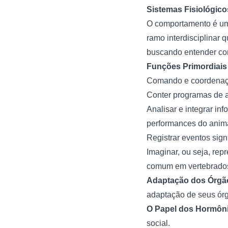
Sistemas Fisiológic
O comportamento é uma
ramo interdisciplinar
buscando entender com
Funções Primordiais
Comando e coordenaçã
Conter programas de a
Analisar e integrar in
performances do anima
Registrar eventos sign
Imaginar, ou seja, rep
comum em vertebrados
Adaptação dos Órgão
adaptação de seus órgã
O Papel dos Hormôn
social.