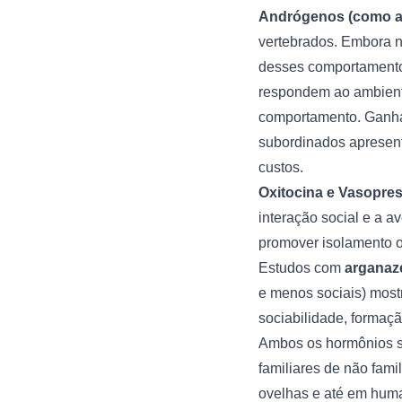
Andrógenos (como a 
vertebrados. Embora n
desses comportamento
respondem ao ambiente
comportamento. Ganhad
subordinados apresenta
custos.
Oxitocina e Vasopres
interação social e a a
promover isolamento 
Estudos com
arganaz
e menos sociais) mostr
sociabilidade, formaç
Ambos os hormônios s
familiares de não fami
ovelhas e até em huma