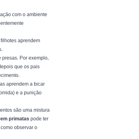
eração com o ambiente
uentemente
filhotes aprendem
s.
e presas. Por exemplo,
depois que os pais
ecimento.
as aprendem a bicar
comida) e a punição
entos são uma mistura
 em primatas
pode ter
, como observar o