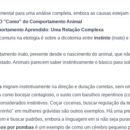
amental para uma análise completa, embora as causas estejam i
: O "Como" do Comportamento Animal
mportamento Aprendido: Uma Relação Complexa
omuns na etologia é sobre a dicotomia entre
instinto
(inato) e
amento inato, presente desde o nascimento do animal, que não
estado. Animais parecem saber instintivamente o básico para so
s
migram instintivamente na direção e duração corretas, sem or
os como bocejar contagioso, o susto com barulhos repentinos (
onsiderados instintivos. Coçar coceiras, buscar regulação da t
zer ninho" em mulheres grávidas são outros exemplos. Há uma 
em e buscar padrões, embora a linguagem em si não seja purame
hos por pombas
é um exemplo de como um cérebro pequeno p