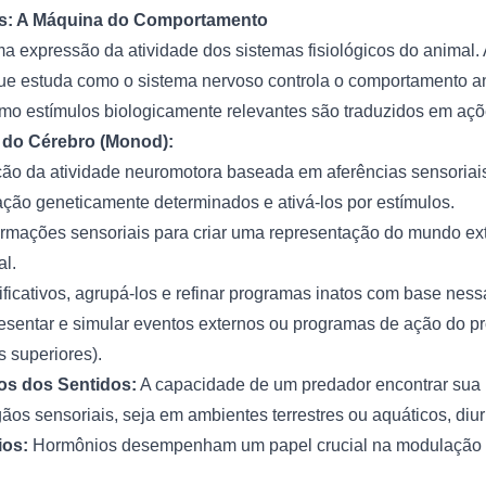
os: A Máquina do Comportamento
 expressão da atividade dos sistemas fisiológicos do animal.
 que estuda como o sistema nervoso controla o comportamento an
o estímulos biologicamente relevantes são traduzidos em açõ
 do Cérebro (Monod):
o da atividade neuromotora baseada em aferências sensoriai
ção geneticamente determinados e ativá-los por estímulos.
formações sensoriais para criar uma representação do mundo ex
l.
ificativos, agrupá-los e refinar programas inatos com base ness
resentar e simular eventos externos ou programas de ação do pr
 superiores).
s dos Sentidos:
A capacidade de um predador encontrar sua
os sensoriais, seja em ambientes terrestres ou aquáticos, diu
ios:
Hormônios desempenham um papel crucial na modulação