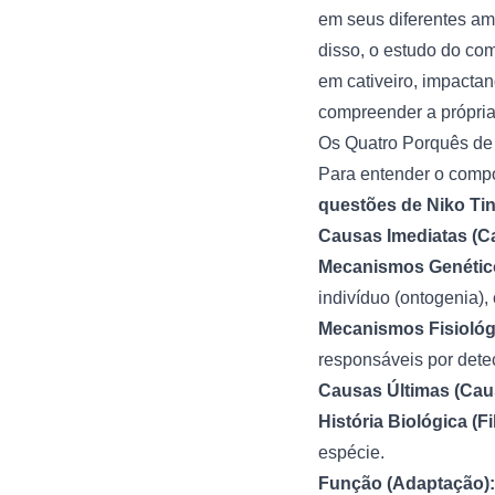
em seus diferentes am
disso, o estudo do co
em cativeiro, impactan
compreender a própri
Os Quatro Porquês de
Para entender o compo
questões de Niko Ti
Causas Imediatas (C
Mecanismos Genético
indivíduo (ontogenia),
Mecanismos Fisiológ
responsáveis por detec
Causas Últimas (Caus
História Biológica (Fi
espécie.
Função (Adaptação):