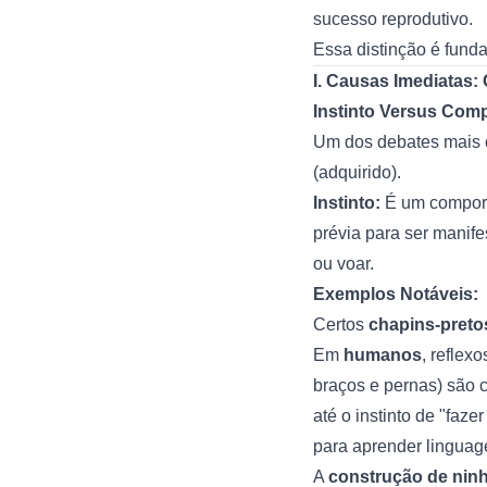
sucesso reprodutivo.
Essa distinção é fund
I. Causas Imediatas
Instinto Versus Co
Um dos debates mais c
(adquirido).
Instinto:
É um comport
prévia para ser manif
ou voar.
Exemplos Notáveis:
Certos
chapins-preto
Em
humanos
, reflex
braços e pernas) são c
até o instinto de "fa
para aprender linguag
A
construção de nin