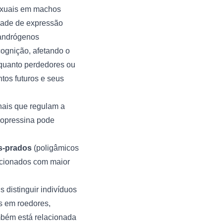
exuais em machos
dade de expressão
 andrógenos
cognição, afetando o
nquanto perdedores ou
tos futuros e seus
ais que regulam a
asopressina pode
s-prados
(poligâmicos
lacionados com maior
s distinguir indivíduos
is em roedores,
mbém está relacionada