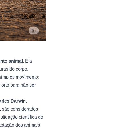
nto animal
. Ela
uras do corpo,
 simples movimento;
orto para não ser
arles Darwin
.
, são considerados
stigação científica do
aptação dos animais