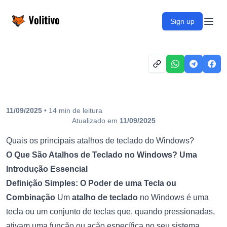
Volitivo
Sign up
Open
11/09/2025
•
14
min
de leitura
Atualizado em
11/09/2025
Quais os principais atalhos de teclado do Windows?
O Que São Atalhos de Teclado no Windows? Uma
Introdução Essencial
Definição Simples: O Poder de uma Tecla ou
Combinação
Um
atalho de teclado
no Windows é uma
tecla ou um conjunto de teclas que, quando pressionadas,
ativam uma função ou ação específica no seu sistema