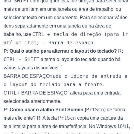
SHIFT
usar
com qualquer tecla de direção para selecionar
mais de um item em uma janela ou área de trabalho, ou
selecionar texto em um documento. Para selecionar vários
itens separadamente em uma janela ou na área de
CTRL + tecla de direção (para ir
trabalho, use
até um item) + Barra de espaço
.
P: Qual o atalho para alternar o layout do teclado?
R:
CTRL + SHIFT
alterna o layout do teclado quando há
vários layouts disponíveis. `
muda o idioma de entrada e
BARRA DE ESPAÇO
o layout do teclado para a frente.
CTRL + BARRA DE ESPAÇO` altera para uma entrada
selecionada anteriormente.
PrtScn
P: Como usar o atalho Print Screen (
) de forma
PrtScn
mais eficiente? R: A tecla
copia uma captura da
tela inteira para a área de transferência. No Windows 10/11,