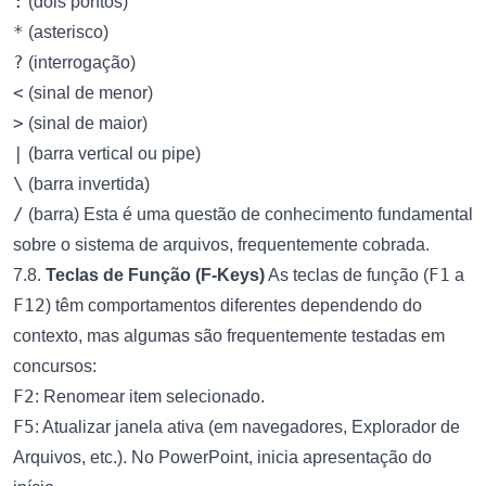
:
(dois pontos)
*
(asterisco)
?
(interrogação)
<
(sinal de menor)
>
(sinal de maior)
|
(barra vertical ou pipe)
\
(barra invertida)
/
(barra) Esta é uma questão de conhecimento fundamental
sobre o sistema de arquivos, frequentemente cobrada.
F1
7.8.
Teclas de Função (F-Keys)
As teclas de função (
a
F12
) têm comportamentos diferentes dependendo do
contexto, mas algumas são frequentemente testadas em
concursos:
F2
: Renomear item selecionado.
F5
: Atualizar janela ativa (em navegadores, Explorador de
Arquivos, etc.). No PowerPoint, inicia apresentação do