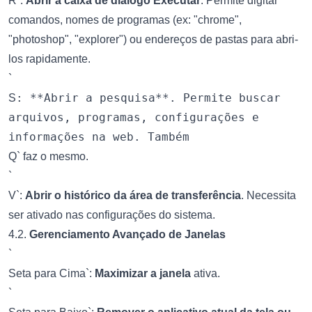
R`:
Abrir a caixa de diálogo Executar
. Permite digitar
comandos, nomes de programas (ex: "chrome",
"photoshop", "explorer") ou endereços de pastas para abri-
los rapidamente.
`
: **Abrir a pesquisa**. Permite buscar
S
arquivos, programas, configurações e
informações na web. Também
Q` faz o mesmo.
`
V`:
Abrir o histórico da área de transferência
. Necessita
ser ativado nas configurações do sistema.
4.2.
Gerenciamento Avançado de Janelas
`
Seta para Cima`:
Maximizar a janela
ativa.
`