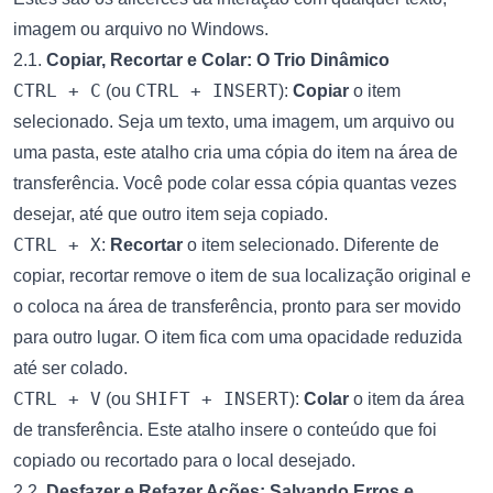
imagem ou arquivo no Windows.
2.1.
Copiar, Recortar e Colar: O Trio Dinâmico
CTRL + C
CTRL + INSERT
(ou
):
Copiar
o item
selecionado. Seja um texto, uma imagem, um arquivo ou
uma pasta, este atalho cria uma cópia do item na área de
transferência. Você pode colar essa cópia quantas vezes
desejar, até que outro item seja copiado.
CTRL + X
:
Recortar
o item selecionado. Diferente de
copiar, recortar remove o item de sua localização original e
o coloca na área de transferência, pronto para ser movido
para outro lugar. O item fica com uma opacidade reduzida
até ser colado.
CTRL + V
SHIFT + INSERT
(ou
):
Colar
o item da área
de transferência. Este atalho insere o conteúdo que foi
copiado ou recortado para o local desejado.
2.2.
Desfazer e Refazer Ações: Salvando Erros e