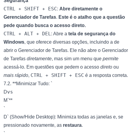
Segurança
CTRL + SHIFT + ESC
:
Abre diretamente o
Gerenciador de Tarefas
.
Este é o atalho que a questão
pede quando busca o acesso direto.
CTRL + ALT + DEL
: Abre a
tela de segurança do
Windows
, que oferece diversas opções, incluindo a de
abrir o Gerenciador de Tarefas. Ele não abre o Gerenciador
de Tarefas
diretamente
, mas sim um menu que
permite
acessá-lo. Em questões que pedem o acesso
direto
ou
CTRL + SHIFT + ESC
mais rápido
,
é a resposta correta.
7.2. **Minimizar Tudo: `
vs
D
M`**
`
D` (Show/Hide Desktop): Minimiza todas as janelas e, se
pressionado novamente, as
restaura
.