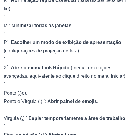
K`:
Abrir a ação rápida Conectar
(para dispositivos sem
fio).
`
M`:
Minimizar todas as janelas
.
`
P`:
Escolher um modo de exibição de apresentação
(configurações de projeção de tela).
`
X`:
Abrir o menu Link Rápido
(menu com opções
avançadas, equivalente ao clique direito no menu Iniciar).
`
ou
Ponto (.)
Ponto e Vírgula (;) `:
Abrir painel de emojis
.
`
Vírgula (,):`
Espiar temporariamente a área de trabalho
.
`