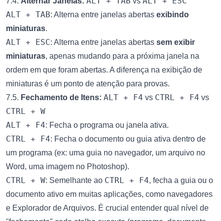
ALT + TAB
ALT + ESC
7.4.
Alternar Janelas:
vs
ALT + TAB
: Alterna entre janelas abertas
exibindo
miniaturas
.
ALT + ESC
: Alterna entre janelas abertas
sem exibir
miniaturas
, apenas mudando para a próxima janela na
ordem em que foram abertas. A diferença na exibição de
miniaturas é um ponto de atenção para provas.
ALT + F4
CTRL + F4
7.5.
Fechamento de Itens:
vs
vs
CTRL + W
ALT + F4
: Fecha o programa ou janela ativa.
CTRL + F4
: Fecha o documento ou guia ativa dentro de
um programa (ex: uma guia no navegador, um arquivo no
Word, uma imagem no Photoshop).
CTRL + W
CTRL + F4
: Semelhante ao
, fecha a guia ou o
documento ativo em muitas aplicações, como navegadores
e Explorador de Arquivos. É crucial entender qual nível de