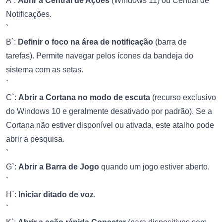
A`:
Abrir a Central de Ações
(Windows 11) ou Central de
Notificações.
`
B`:
Definir o foco na área de notificação
(barra de
tarefas). Permite navegar pelos ícones da bandeja do
sistema com as setas.
`
C`:
Abrir a Cortana no modo de escuta
(recurso exclusivo
do Windows 10 e geralmente desativado por padrão). Se a
Cortana não estiver disponível ou ativada, este atalho pode
abrir a pesquisa.
`
G`:
Abrir a Barra de Jogo
quando um jogo estiver aberto.
`
H`:
Iniciar ditado de voz
.
`