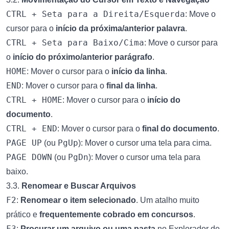
CTRL + Seta para a Direita/Esquerda
: Move o
cursor para o
início da próxima/anterior palavra
.
CTRL + Seta para Baixo/Cima
: Move o cursor para
o
início do próximo/anterior parágrafo
.
HOME
: Mover o cursor para o
início da linha
.
END
: Mover o cursor para o
final da linha
.
CTRL + HOME
: Mover o cursor para o
início do
documento
.
CTRL + END
: Mover o cursor para o
final do documento
.
PAGE UP
PgUp
(ou
): Mover o cursor uma tela para cima.
PAGE DOWN
PgDn
(ou
): Mover o cursor uma tela para
baixo.
3.3.
Renomear e Buscar Arquivos
F2
:
Renomear o item selecionado
. Um atalho muito
prático e
frequentemente cobrado em concursos
.
F3
:
Procurar um arquivo ou uma pasta
no Explorador de